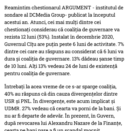
Reamintim chestionarul ARGUMENT - institutul de
sondare al DCMedia Group- publicat la începutul
acestui an. Atunci, cei mai mulți dintre cei
chestionați considerau că coaliția de guvernare va
rezista 12 luni (53%). Instalat în decembrie 2020,
Guvernul Cîțu are puțin peste 6 luni de activitate. 7%
dintre cei care au răspuns au considerat că 6 luni va
dura și coaliția de guvernare. 13% dădeau șanse timp
de 10 luni. Alți 13% vedeau 24 de luni de existență
pentru coaliția de guvernare.
Întrebați la acea vreme de ce s-ar sparge coaliția,
40% au răspuns că din cauza divergențelor dintre
USR și PNL. În divergențe, este acum implicat și
UDMR. 27% vedeau că cearta va porni de la bani. Și
nu ar fi departe de adevăr. În prezent, în Guvern,
după revocarea lui Alexandru Nazare de la Finanțe,
cearta pe bani pare a fi un scandal mocnit.