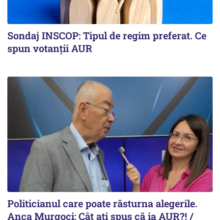
Sondaj INSCOP: Tipul de regim preferat. Ce
spun votanții AUR
Politicianul care poate răsturna alegerile.
Anca Murgoci: Cât ați spus că ia AUR?! /