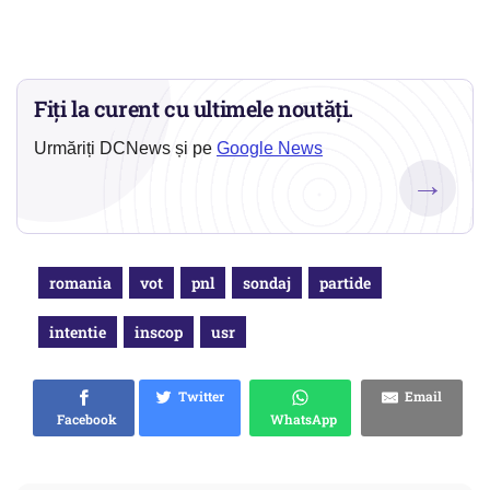
Fiți la curent cu ultimele noutăți.
Urmăriți DCNews și pe
Google News
→
romania
vot
pnl
sondaj
partide
intentie
inscop
usr
Twitter
Email
Facebook
WhatsApp