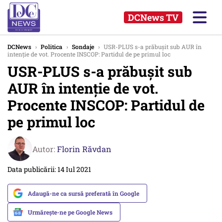
DCNews TV
DCNews
›
Politica
›
Sondaje
›
USR-PLUS s-a prăbușit sub AUR în
intenție de vot. Procente INSCOP: Partidul de pe primul loc
USR-PLUS s-a prăbușit sub
AUR în intenție de vot.
Procente INSCOP: Partidul de
pe primul loc
Autor:
Florin Răvdan
Data publicării: 14 Iul 2021
Adaugă-ne ca sursă preferată în Google
Urmărește-ne pe Google News