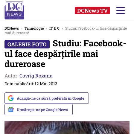
DCNews TV
DCNews
›
Tehnologie
›
IT & C
›
Studiu: Facebook-ul face despărțirile
mai dureroase
Studiu: Facebook-
ul face despărțirile mai
dureroase
Autor:
Covrig Roxana
Data publicării: 12 Mai 2013
Adaugă-ne ca sursă preferată în Google
Urmărește-ne pe Google News