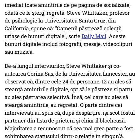
imediat toate amintirile de pe pagina de socializate,
odată ce le șterg, regretă. Steve Whittaker, profesor
de psihologie la Universitatea Santa Cruz, din
California, spune că: "Oamenii păstrează colecții
uriașe de bunuri digitale", scrie
Daily Mail
. Aceste
bunuri digitale includ fotografii, mesaje, videoclipuri
sau muzică.
De-a lungul interviurilor, Steve Whittaker și co-
autoarea Corina Sas, de la Universitatea Lancester, au
observat că, dintre cele 24 de persoane, 12 au ales să
șteargă amintirile digitale, opt să le păstreze și patru
au ales păstrarea selectivă. Însă, cel care au ales să
șteargă amintirile, au regretat. O parte dintre cei
intervievați au spus că, după despărțire, își scot fostul
partener din lista de prieteni și chiar îl blochează.
Majoritatea a recunoscut că cea mai grea parte a fost
schimbarea statusului dintr-o relație în singur/ă.