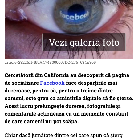
Vezi galeria foto
article-2322611-199A4743000005DC-276_634x369
Cercetătorii din California au descoperit că pagina
de socializare
Facebook
face despărțirile mai
dureroase, pentru că, pentru o treime dintre
oameni, este greu ca amintirile digitale să fie șterse.
Acest lucru prelungește durerea, fotografiile și
comentariile acționează ca un memento constant
de care oamenii nu pot scăpa.
Chiar dacă jumătate dintre cei care spun că șterg