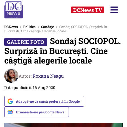
DCNews TV
DCNews
›
Politica
›
Sondaje
›
Sondaj SOCIOPOL. Surpriză în
București. Cine câștigă alegerile locale
Sondaj SOCIOPOL.
Surpriză în București. Cine
câștigă alegerile locale
Autor:
Roxana Neagu
Data publicării: 16 Aug 2020
Adaugă-ne ca sursă preferată în Google
Urmărește-ne pe Google News