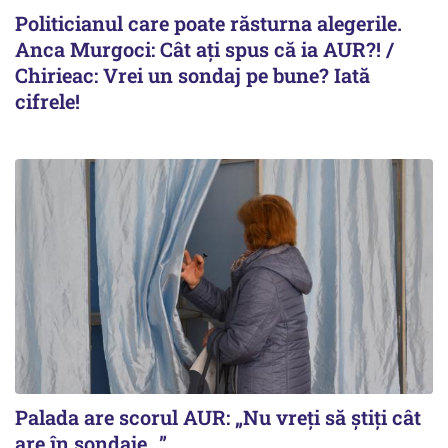
Politicianul care poate răsturna alegerile.
Anca Murgoci: Cât ați spus că ia AUR?! /
Chirieac: Vrei un sondaj pe bune? Iată
cifrele!
Palada are scorul AUR: „Nu vreți să știți cât
are în sondaje...”