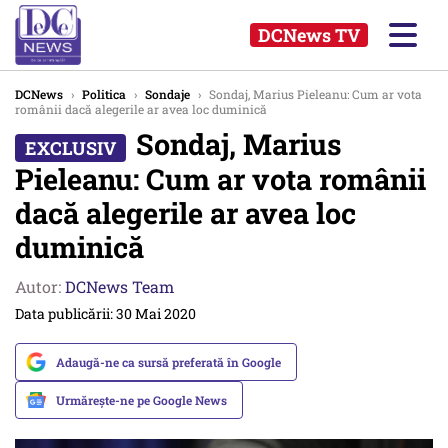
DCNews TV
DCNews
›
Politica
›
Sondaje
›
Sondaj, Marius Pieleanu: Cum ar vota
românii dacă alegerile ar avea loc duminică
Sondaj, Marius
Pieleanu: Cum ar vota românii
dacă alegerile ar avea loc
duminică
Autor:
DCNews Team
Data publicării: 30 Mai 2020
Adaugă-ne ca sursă preferată în Google
Urmărește-ne pe Google News