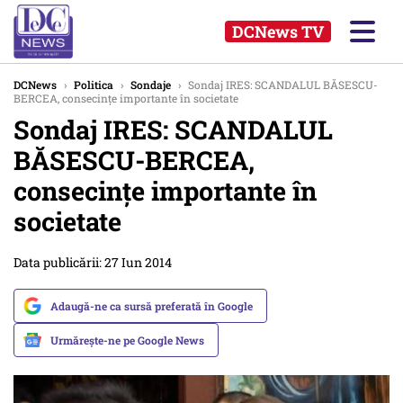
DCNews TV
DCNews
›
Politica
›
Sondaje
›
Sondaj IRES: SCANDALUL BĂSESCU-
BERCEA, consecințe importante în societate
Sondaj IRES: SCANDALUL
BĂSESCU-BERCEA,
consecințe importante în
societate
Data publicării: 27 Iun 2014
Adaugă-ne ca sursă preferată în Google
Urmărește-ne pe Google News