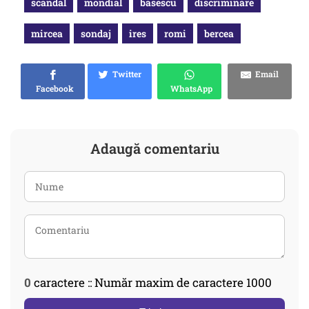
scandal
mondial
basescu
discriminare
mircea
sondaj
ires
romi
bercea
Twitter
Email
Facebook
WhatsApp
Adaugă comentariu
0
caractere :: Număr maxim de caractere 1000