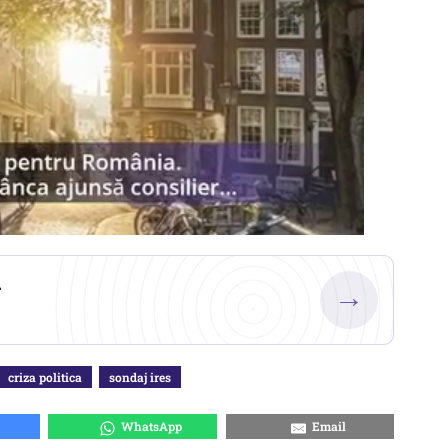
.
→
criza politica
sondaj ires
WhatsApp
Email