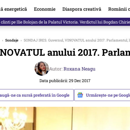
ză energetică
Economie
Diaspora creativă
Românii c
in electronic, decizia luată astăzi de Guvern pentru toți românii
›
Sondaje
›
SONDAJ IRES. Guvernul, VINOVATUL anului 2017. Parlamentul, la 
OVATUL anului 2017. Parlamen
Autor:
Roxana Neagu
Data publicării: 29 Dec 2017
augă-ne ca sursă preferată în Google
Urmărește-ne pe Goog