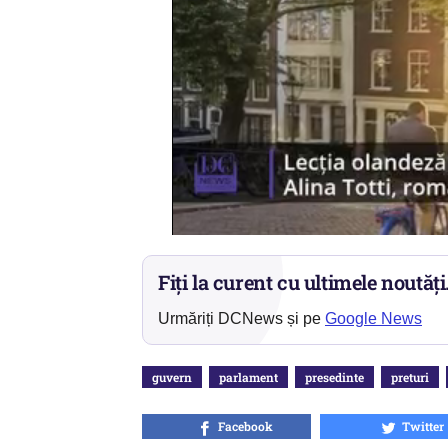
Fiți la curent cu ultimele noutăți
Urmăriți DCNews și pe
Google News
guvern
parlament
presedinte
preturi
Facebook
Twitter