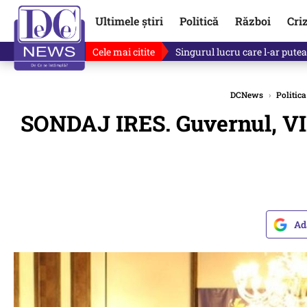
Ultimele știri
Politică
Război
Cri
Cele mai citite
Ce se întâmplă cu primul bulet
DCNews
›
Politica
SONDAJ IRES. Guvernul, VIN
Ad