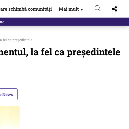
are schimbă comunități
Mai mult
▼
fel ca președintele
tul, la fel ca președintele
le News