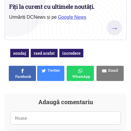
Fiți la curent cu ultimele noutăți.
Urmăriți DCNews și pe
Google News
→
sondaj
raed arafat
incredere
Twitter
Email
Facebook
WhatsApp
Adaugă comentariu