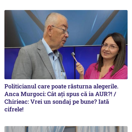
Politicianul care poate răsturna alegerile.
Anca Murgoci: Cât ați spus că ia AUR?! /
Chirieac: Vrei un sondaj pe bune? Iată
cifrele!