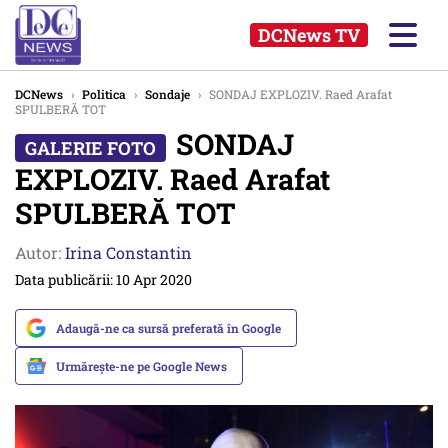
DCNews TV
DCNews
›
Politica
›
Sondaje
›
SONDAJ EXPLOZIV. Raed Arafat
SPULBERĂ TOT
SONDAJ
EXPLOZIV. Raed Arafat
SPULBERĂ TOT
Autor:
Irina Constantin
Data publicării: 10 Apr 2020
Adaugă-ne ca sursă preferată în Google
Urmărește-ne pe Google News