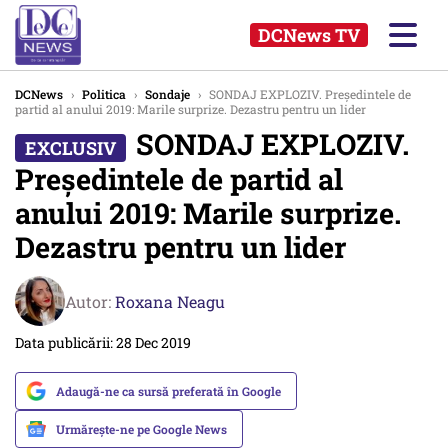
DCNews TV
DCNews
›
Politica
›
Sondaje
›
SONDAJ EXPLOZIV. Președintele de
partid al anului 2019: Marile surprize. Dezastru pentru un lider
SONDAJ EXPLOZIV.
Președintele de partid al
anului 2019: Marile surprize.
Dezastru pentru un lider
Autor:
Roxana Neagu
Data publicării: 28 Dec 2019
Adaugă-ne ca sursă preferată în Google
Urmărește-ne pe Google News