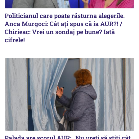
Politicianul care poate răsturna alegerile.
Anca Murgoci: Cât ați spus că ia AUR?! /
Chirieac: Vrei un sondaj pe bune? Iată
cifrele!
Palada are scorul AUR: „Nu vreți să știți cât