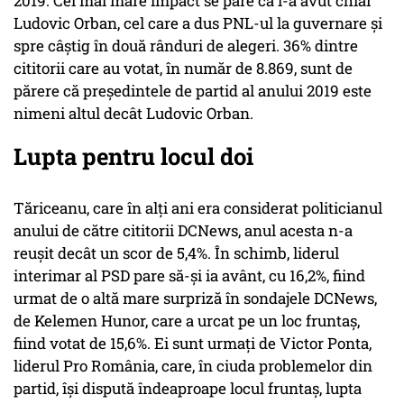
2019. Cel mai mare impact se pare că l-a avut chiar
Ludovic Orban, cel care a dus PNL-ul la guvernare și
spre câștig în două rânduri de alegeri. 36% dintre
cititorii care au votat, în număr de 8.869, sunt de
părere că președintele de partid al anului 2019 este
nimeni altul decât Ludovic Orban.
Lupta pentru locul doi
Tăriceanu, care în alți ani era considerat politicianul
anului de către cititorii DCNews, anul acesta n-a
reușit decât un scor de 5,4%. În schimb, liderul
interimar al PSD pare să-și ia avânt, cu 16,2%, fiind
urmat de o altă mare surpriză în sondajele DCNews,
de Kelemen Hunor, care a urcat pe un loc fruntaș,
fiind votat de 15,6%. Ei sunt urmați de Victor Ponta,
liderul Pro România, care, în ciuda problemelor din
partid, își dispută îndeaproape locul fruntaș, lupta