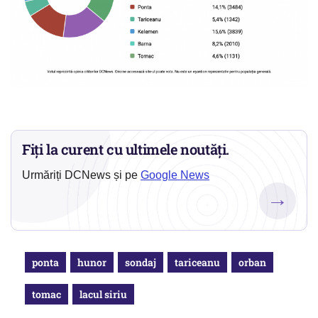
Fiți la curent cu ultimele noutăți.
Urmăriți DCNews și pe
Google News
→
ponta
hunor
sondaj
tariceanu
orban
tomac
lacul siriu