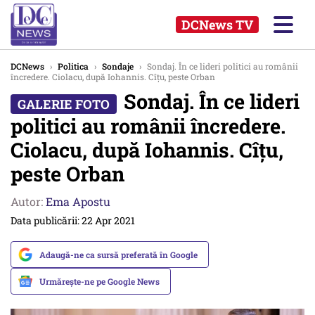
DCNews TV
DCNews
›
Politica
›
Sondaje
›
Sondaj. În ce lideri politici au românii
încredere. Ciolacu, după Iohannis. Cîțu, peste Orban
Sondaj. În ce lideri
politici au românii încredere.
Ciolacu, după Iohannis. Cîțu,
peste Orban
Autor:
Ema Apostu
Data publicării: 22 Apr 2021
Adaugă-ne ca sursă preferată în Google
Urmărește-ne pe Google News