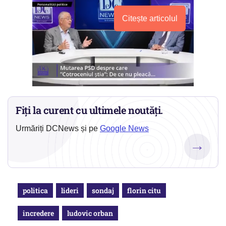
Citește articolul
Fiți la curent cu ultimele noutăți.
Urmăriți DCNews și pe
Google News
→
politica
lideri
sondaj
florin citu
incredere
ludovic orban