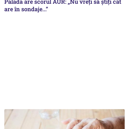
Palada are scorul AUR: „Nu vreți să știți cât
are în sondaje...”