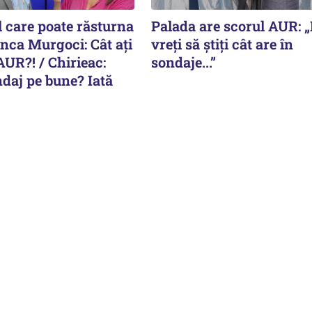
l care poate răsturna
Palada are scorul AUR: 
Anca Murgoci: Cât ați
vreți să știți cât are în
AUR?! / Chirieac:
sondaje...”
daj pe bune? Iată