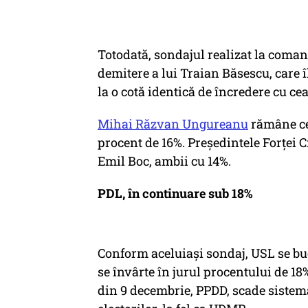
Totodată, sondajul realizat la coma
demitere a lui Traian Băsescu, care 
la o cotă identică de încredere cu ce
Mihai Răzvan Ungureanu
rămâne cel
procent de 16%. Preşedintele Forţei C
Emil Boc, ambii cu 14%.
PDL, în continuare sub 18%
Conform aceluiaşi sondaj, USL se buc
se învârte în jurul procentului de 18
din 9 decembrie, PPDD, scade sistema