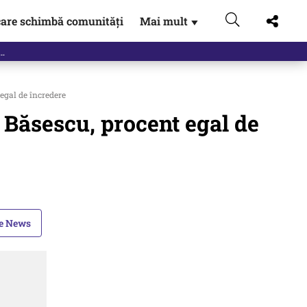
are schimbă comunități
Mai mult
▼
egal de încredere
Băsescu, procent egal de
le News