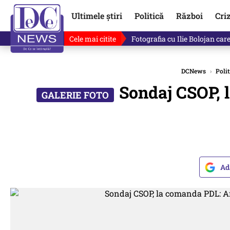
Ultimele știri
Politică
Război
Cri
Cele mai citite
Lucruri neștiute despre Mihai 
DCNews
›
Polit
Sondaj CSOP, 
Ad