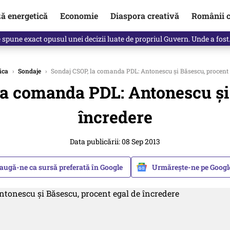
ză energetică
Economie
Diaspora creativă
Românii c
Vîrdol, dezvăluite de o colegă. Povestea pilotului militar dincolo de…
ica
›
Sondaje
›
Sondaj CSOP, la comanda PDL: Antonescu şi Băsescu, procent 
la comanda PDL: Antonescu şi 
încredere
Data publicării: 08 Sep 2013
augă-ne ca sursă preferată în Google
Urmărește-ne pe Goog