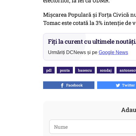
electorilor, la fel ca UDMR.
Mişcarea Populară şi Forţa Civică n
Tomac este cotată la 3% intenţie de v
Fiți la curent cu ultimele noutăți
Urmăriți DCNews și pe
Google News
pdl
ponta
basescu
sondaj
antonesc
Facebook
Twitter
Adau