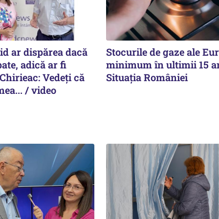
id ar dispărea dacă
Stocurile de gaze ale Eur
pate, adică ar fi
minimum în ultimii 15 a
Chirieac: Vedeți că
Situația României
ea... / video