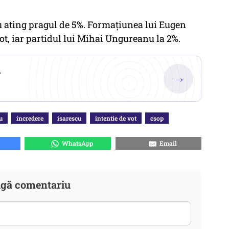
u ating pragul de 5%. Formaţiunea lui Eugen
ot, iar partidul lui Mihai Ungureanu la 2%.
.
→
u
incredere
isarescu
intentie de vot
csop
WhatsApp
Email
gă comentariu