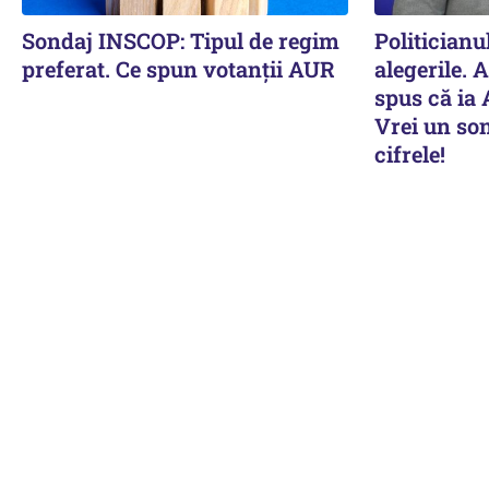
Sondaj INSCOP: Tipul de regim
Politicianu
preferat. Ce spun votanții AUR
alegerile. 
spus că ia 
Vrei un son
cifrele!