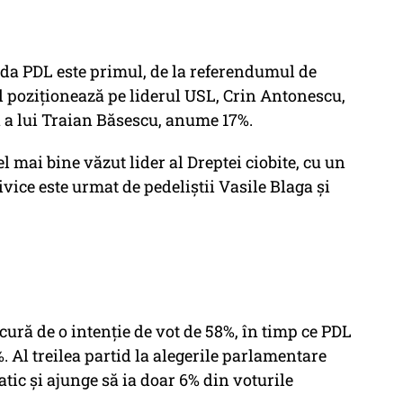
nda PDL este primul, de la referendumul de
îl poziţionează pe liderul USL, Crin Antonescu,
a a lui Traian Băsescu, anume 17%.
 mai bine văzut lider al Dreptei ciobite, cu un
ivice este urmat de pedeliştii Vasile Blaga şi
ură de o intenţie de vot de 58%, în timp ce PDL
%. Al treilea partid la alegerile parlamentare
tic şi ajunge să ia doar 6% din voturile