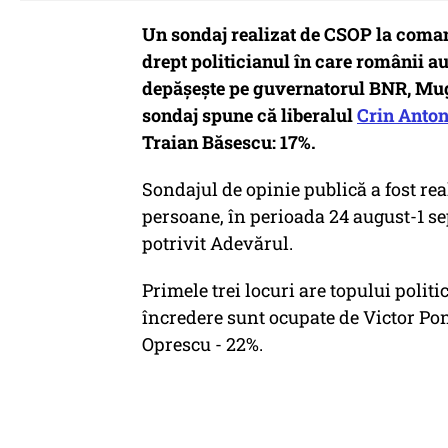
Un sondaj realizat de CSOP la coman
drept politicianul în care românii a
depăşeşte pe guvernatorul BNR, Mug
sondaj spune că liberalul
Crin Anto
Traian Băsescu: 17%.
Sondajul de opinie publică a fost rea
persoane, în perioada 24 august-1 se
potrivit Adevărul.
Primele trei locuri are topului polit
încredere sunt ocupate de Victor Pon
Oprescu - 22%.