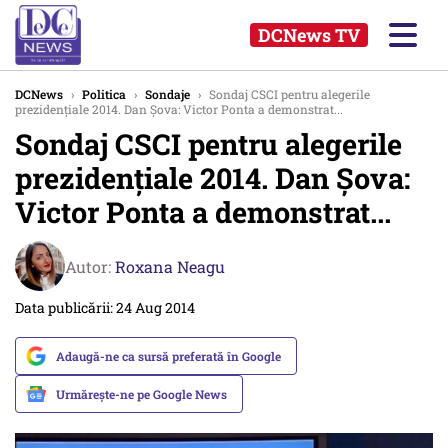
DCNews TV
DCNews
›
Politica
›
Sondaje
›
Sondaj CSCI pentru alegerile
prezidențiale 2014. Dan Șova: Victor Ponta a demonstrat...
Sondaj CSCI pentru alegerile
prezidențiale 2014. Dan Șova:
Victor Ponta a demonstrat...
Autor:
Roxana Neagu
Data publicării: 24 Aug 2014
Adaugă-ne ca sursă preferată în Google
Urmărește-ne pe Google News