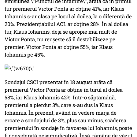
emisiunea \"Punctul de întâlnire\", arată că în primul
tur premierul Victor Ponta ar obține 41%, iar Klaus
Iohannis s-ar clasa pe locul al doilea, la o diferență de
20%. Prezidențiabilul ACL ar obține 28%. În al doilea
tur, Klaus Iohannis, deși se apropie mai mult de
Victor Ponta, nu reușește să îl destabilizeze pe
premier. Victor Ponta ar obține 55%, iar Klaus
Iohannis pe 45%.
Sondajul CSCI prezentat în 18 august arăta că
premierul Victor Ponta ar obține în turul al doilea
58%, iar Klaus Iohannis 42%. Într-o săptămână,
premierul a pierdut 3%, care s-au dus la Klaus
Iohannis. În prezent, având în vedere marja de
eroare a sondajului de 3%, plus sau minus, scăderea
premierului în sondaje în favoarea lui Iohannis, poate
fi considerată nesemnificativă. Însă, râmâne de văzut