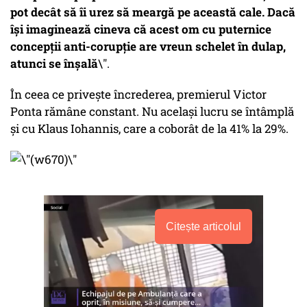
pot decât să îi urez să meargă pe această cale. Dacă
își imaginează cineva că acest om cu puternice
concepții anti-corupție are vreun schelet în dulap,
atunci se înșală
\".
În ceea ce privește încrederea, premierul Victor
Ponta rămâne constant. Nu același lucru se întâmplă
și cu Klaus Iohannis, care a coborât de la 41% la 29%.
Citește articolul