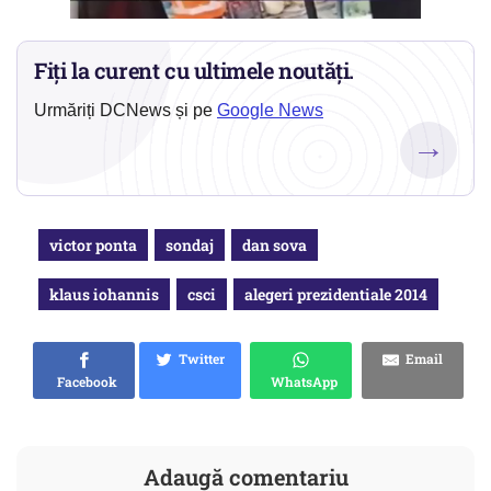
Fiți la curent cu ultimele noutăți.
Urmăriți DCNews și pe
Google News
→
victor ponta
sondaj
dan sova
klaus iohannis
csci
alegeri prezidentiale 2014
Twitter
Email
Facebook
WhatsApp
Adaugă comentariu