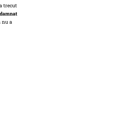
a trecut
ndamnat
ă nu a