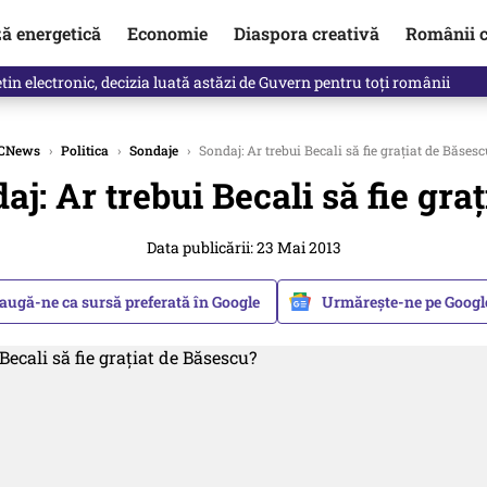
ză energetică
Economie
Diaspora creativă
Românii c
clinti pe Ilie Bolojan de la Palatul Victoria. Verdictul lui Bogdan Chiri
CNews
›
Politica
›
Sondaje
›
Sondaj: Ar trebui Becali să fie grațiat de Băses
aj: Ar trebui Becali să fie gra
Data publicării: 23 Mai 2013
augă-ne ca sursă preferată în Google
Urmărește-ne pe Goog