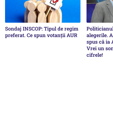
Sondaj INSCOP: Tipul de regim
Politicianu
preferat. Ce spun votanții AUR
alegerile. 
spus că ia 
Vrei un son
cifrele!