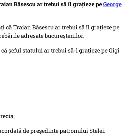
raian Băsescu ar trebui să îl grațieze pe
George
că Traian Băsescu ar trebui să îl grațieze pe
trebările adresate bucureștenilor.
ă șeful statului ar trebui să-l grațieze pe Gigi
recia;
acordată de președinte patronului Stelei.