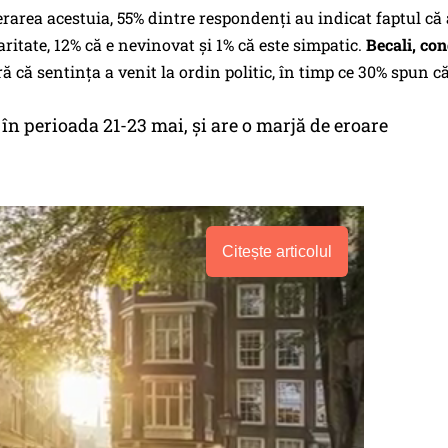
rarea acestuia, 55% dintre respondenţi au indicat faptul că 
aritate, 12% că e nevinovat şi 1% că este simpatic.
Becali, co
 că sentinţa a venit la ordin politic, în timp ce 30% spun c
, în perioada 21-23 mai, și are o marjă de eroare
Citește articolul