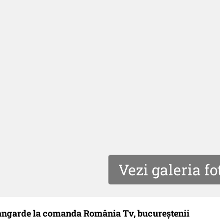
Vezi galeria fo
Avangarde la comanda România Tv, bucureștenii