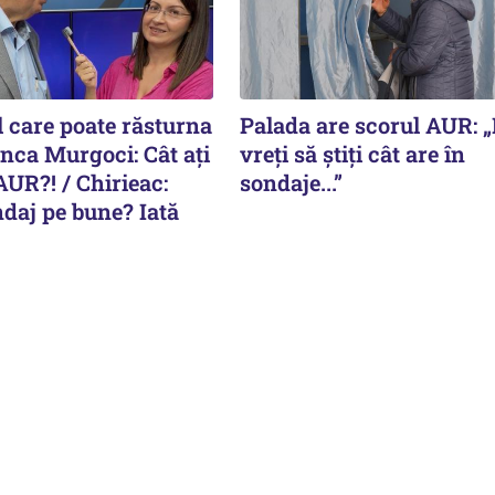
l care poate răsturna
Palada are scorul AUR: 
Anca Murgoci: Cât ați
vreți să știți cât are în
AUR?! / Chirieac:
sondaje...”
daj pe bune? Iată