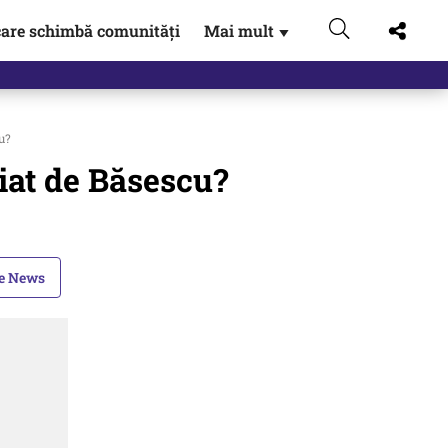
are schimbă comunități
Mai mult
▼
eac
cu?
țiat de Băsescu?
le News