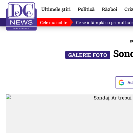
Ultimele știri
Politică
Război
Cri
Cele mai citite
Singurul lucru care l-ar putea 
D
Sond
Ad