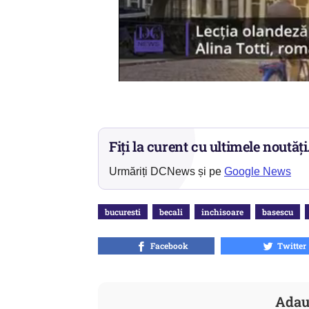
Fiți la curent cu ultimele noutăți
Urmăriți DCNews și pe
Google News
bucuresti
becali
inchisoare
basescu
Facebook
Twitter
Adau