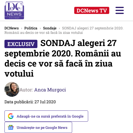
DCNews TV
DCNews
›
Politica
›
Sondaje
›
SONDAJ alegeri 27 septembrie 2020.
Românii au decis ce vor să facă în ziua votului
SONDAJ alegeri 27
septembrie 2020. Românii au
decis ce vor să facă în ziua
votului
Autor:
Anca Murgoci
Data publicării: 27 Iul 2020
Adaugă-ne ca sursă preferată în Google
Urmărește-ne pe Google News