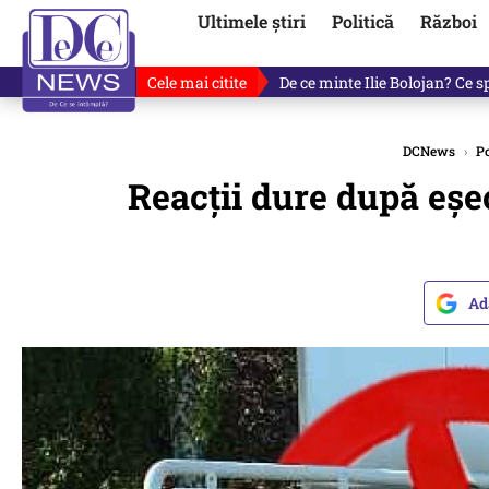
Ultimele știri
Politică
Război
Cele mai citite
Fotografia cu Ilie Bolojan car
DCNews
›
Po
Reacții dure după eș
Ad