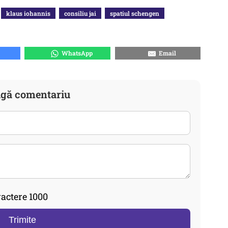
klaus iohannis
consiliu jai
spatiul schengen
WhatsApp
Email
gă comentariu
actere 1000
Trimite