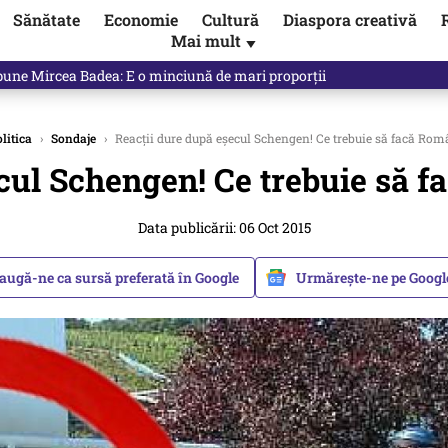
Sănătate
Economie
Cultură
Diaspora creativă
Mai mult
▼
e spune exact opusul unei decizii luate de propriul Guvern. Unde a fos
litica
›
Sondaje
›
Reacții dure după eșecul Schengen! Ce trebuie să facă R
ecul Schengen! Ce trebuie să
Data publicării: 06 Oct 2015
augă-ne ca sursă preferată în Google
Urmărește-ne pe Goog