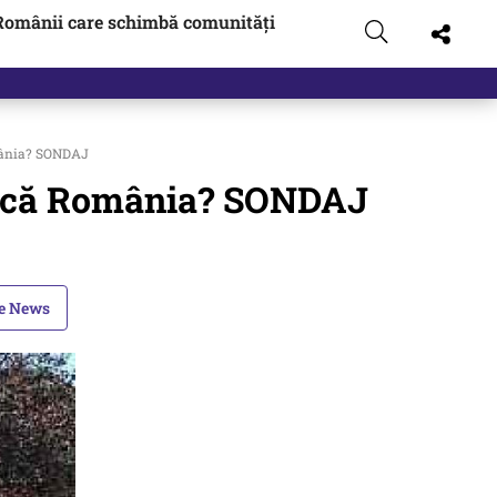
Românii care schimbă comunități
t…
omânia? SONDAJ
 facă România? SONDAJ
le News