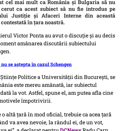
tat cel mai mult ca România şi Bulgaria să nu
cerut ca acest subiect să nu fie introdus pe
lui Justiţie şi Afaceri Interne din această
contestată în țara noastră.
erul Victor Ponta au avut o discuţie şi au decis
oment amânarea discutării subiectului
ngen.
 nu se aștepta în cazul Schengen
tiinţe Politice a Universităţii din Bucureşti, se
ânia este mereu amânată, iar subiectul
ată la vot. Astfel, spune el, am putea afla cine
motivele împotrivirii.
o altă țară în mod oficial, trebuie ca acea țară
ând va avea nevoie, la rândul ei, de un vot,
va ei”, a declarat pentru
DCNews
Radu Carp,