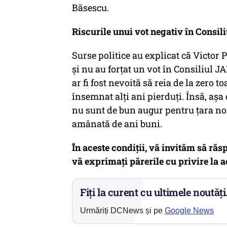
Băsescu.
Riscurile unui vot negativ în Consil
Surse politice au explicat că Victor
și nu au forțat un vot în Consiliul J
ar fi fost nevoită să reia de la zero t
însemnat alți ani pierduți. Însă, aș
nu sunt de bun augur pentru țara noa
amânată de ani buni.
În aceste condiții, vă invităm să răs
vă exprimați părerile cu privire la a
Fiți la curent cu ultimele noutăți
Urmăriți DCNews și pe
Google News