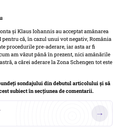
iu
 Ponta și Klaus Iohannis au acceptat amânarea
AI pentru că, în cazul unui vot negativ, România
oate procedurile pre-aderare, iar asta ar fi
a cum am văzut până în prezent, nici amânările
stră, a cărei aderare la Zona Schengen tot este
pundeți sondajului din debutul articolului și să
cest subiect în secțiunea de comentarii.
.
→