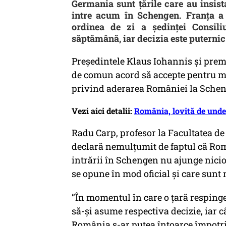
Germania sunt ţările care au insis
intre acum în Schengen. Franţa a 
ordinea de zi a şedinţei Consiliu
săptămână, iar decizia este puternic 
Preşedintele Klaus Iohannis şi premi
de comun acord să accepte pentru m
privind aderarea României la Sche
Vezi aici detalii:
România, lovită de unde
Radu Carp, profesor la Facultatea de Ş
declară nemulțumit de faptul că Rom
intrării în Schengen nu ajunge niciod
se opune în mod oficial și care sunt 
”În momentul în care o țară respinge 
să-și asume respectiva decizie, iar c
România s-ar putea întoarce împotri