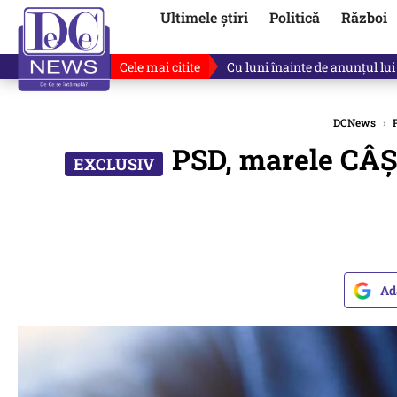
Ultimele știri
Politică
Război
Cele mai citite
Cu luni înainte de anunțul lui
DCNews
›
P
PSD, marele CÂȘ
Ad