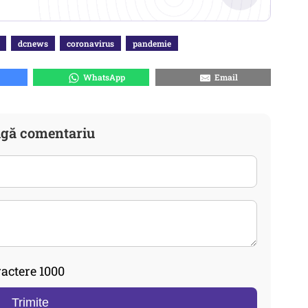
dcnews
coronavirus
pandemie
WhatsApp
Email
gă comentariu
actere 1000
Trimite