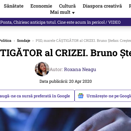
Sănătate
Economie
Cultură
Diaspora creativă
Mai mult
▼
 Ponta, Chirieac anticipa totul. Cine este acum în pericol / VIDEO
olitica
›
Sondaje
›
PSD, marele CÂȘTIGĂTOR al CRIZEI. Bruno Ștefan: Crește
TIGĂTOR al CRIZEI. Bruno Ște
Autor:
Roxana Neagu
Data publicării: 20 Apr 2020
augă-ne ca sursă preferată în Google
Urmărește-ne pe Goog