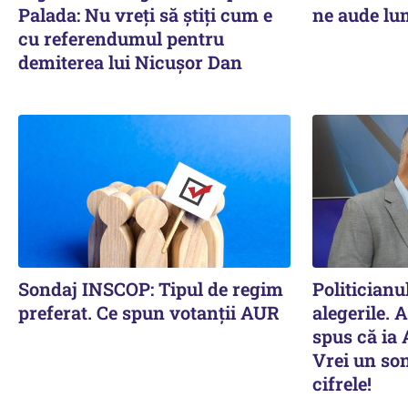
Palada: Nu vreți să știți cum e
ne aude lum
cu referendumul pentru
demiterea lui Nicușor Dan
Sondaj INSCOP: Tipul de regim
Politicianu
preferat. Ce spun votanții AUR
alegerile. 
spus că ia 
Vrei un son
cifrele!