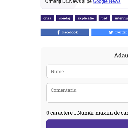
Urmăriți DCNews și pe
Google News
criza
sondaj
explicatie
psd
interviu
Facebook
Twitter
Adau
0
caractere :: Număr maxim de car