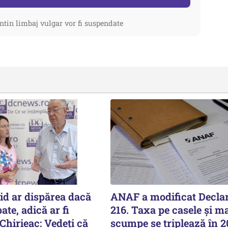
ntin limbaj vulgar vor fi suspendate
id ar dispărea dacă
ANAF a modificat Declar
pate, adică ar fi
216. Taxa pe casele și ma
Chirieac: Vedeți că
scumpe se triplează în 