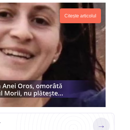
Citește articolul
.
→