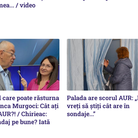
ea... / video
l care poate răsturna
Palada are scorul AUR: 
Anca Murgoci: Cât ați
vreți să știți cât are în
AUR?! / Chirieac:
sondaje...”
daj pe bune? Iată