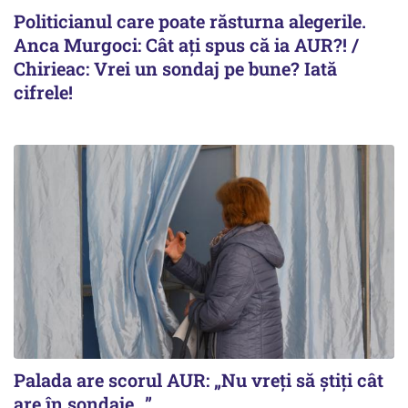
Politicianul care poate răsturna alegerile.
Anca Murgoci: Cât ați spus că ia AUR?! /
Chirieac: Vrei un sondaj pe bune? Iată
cifrele!
Palada are scorul AUR: „Nu vreți să știți cât
are în sondaje...”