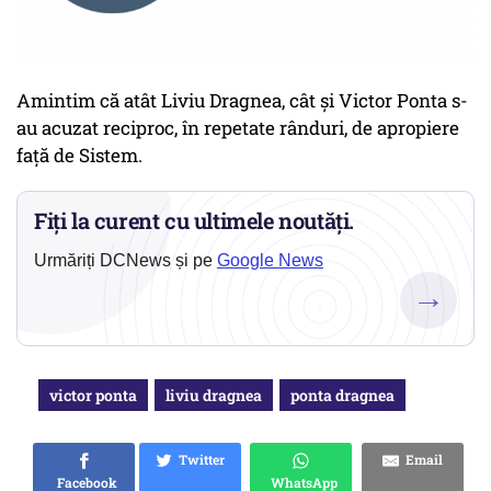
Amintim că atât Liviu Dragnea, cât și Victor Ponta s-
au acuzat reciproc, în repetate rânduri, de apropiere
față de Sistem.
Fiți la curent cu ultimele noutăți.
Urmăriți DCNews și pe
Google News
→
victor ponta
liviu dragnea
ponta dragnea
Twitter
Email
Facebook
WhatsApp