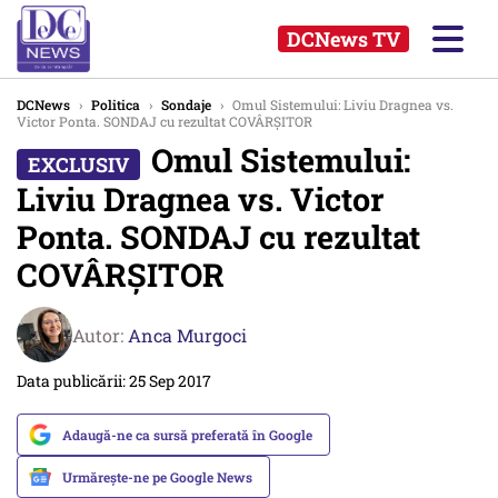
DCNews TV
DCNews
›
Politica
›
Sondaje
›
Omul Sistemului: Liviu Dragnea vs.
Victor Ponta. SONDAJ cu rezultat COVÂRȘITOR
Omul Sistemului:
Liviu Dragnea vs. Victor
Ponta. SONDAJ cu rezultat
COVÂRȘITOR
Autor:
Anca Murgoci
Data publicării: 25 Sep 2017
Adaugă-ne ca sursă preferată în Google
Urmărește-ne pe Google News