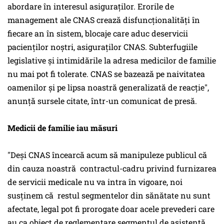
abordare în interesul asiguraților. Erorile de
management ale CNAS crează disfuncționalități în
fiecare an în sistem, blocaje care aduc deservicii
pacienților noștri, asiguraților CNAS. Subterfugiile
legislative și intimidările la adresa medicilor de familie
nu mai pot fi tolerate. CNAS se bazează pe naivitatea
oamenilor și pe lipsa noastră generalizată de reacție",
anunță sursele citate, într-un comunicat de presă.
Medicii de familie iau măsuri
"Deși CNAS încearcă acum să manipuleze publicul că
din cauza noastră contractul-cadru privind furnizarea
de servicii medicale nu va intra în vigoare, noi
susținem că restul segmentelor din sănătate nu sunt
afectate, legal pot fi prorogate doar acele prevederi care
au ca obiect de reglementare segmentul de asistență