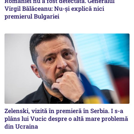
României nu a fost detectată. Generalul
Virgil Bălăceanu: Nu-și explică nici
premierul Bulgariei
Zelenski, vizită în premieră în Serbia. I s-a
plâns lui Vucic despre o altă mare problemă
din Ucraina