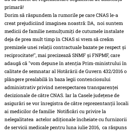
primară!
Dorim să răspundem la rumorile pe care CNAS le-a
creat prejudiciind imaginea noastră: DA, noi suntem
medicii de familie nemulțumiți de cutumele instalate
deja de prea mult timp în CNAS si vrem să creăm
premizele unei relații contractuale bazate pe respect și
reciprocitate!", mai precizează SNMF și FNPMF, care
adaugă că "vom depune în atenția Prim-ministrului în
calitate de semnatar al Hotărârii de Guvern 432/2016 o
plângere prealabilă în baza legii contenciosului
administrativ privind nerespectarea transparenței
decizionale de către CNAS. Iar la Casele județene de
asigurări se vor înregistra de către reprezentanții locali
ai medicilor de familie Notificări cu privire la
nelegalitatea actelor adiționale încheiate cu furnizorii
de servicii medicale pentru luna iulie 2016, ca răspuns