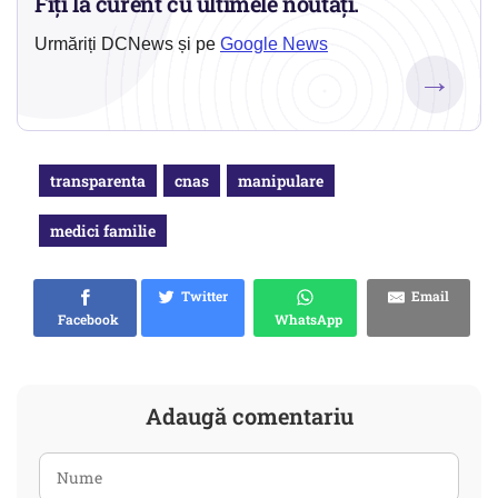
Fiți la curent cu ultimele noutăți.
Urmăriți DCNews și pe
Google News
→
transparenta
cnas
manipulare
medici familie
Twitter
Email
Facebook
WhatsApp
Adaugă comentariu