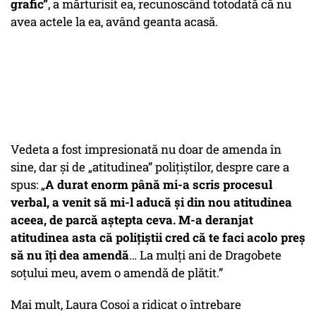
grafic”
, a mărturisit ea, recunoscând totodată că nu
avea actele la ea, având geanta acasă.
Vedeta a fost impresionată nu doar de amenda în
sine, dar și de „atitudinea” polițiștilor, despre care a
spus: „
A durat enorm până mi-a scris procesul
verbal, a venit să mi-l aducă și din nou atitudinea
aceea, de parcă aștepta ceva. M-a deranjat
atitudinea asta că polițiștii cred că te faci acolo preș
să nu îți dea amendă
… La mulți ani de Dragobete
soțului meu, avem o amendă de plătit.”
Mai mult, Laura Cosoi a ridicat o întrebare