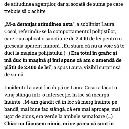
de atitudinea agenților, dar și șocată de suma pe care
trebuie să o achite.
„
M-a deranjat atitudinea asta”
, a subliniat Laura
Cosoi, referindu-se la comportamentul polițiștilor,
care i-au aplicat o sancțiune de 2.400 de lei pentru o
greșeală aparent minoră. „Eu știam că nu ai voie să te
duci la mașina polițistului (…)
Era totul în grafic și
mă duc în mașină și îmi spune că am o amendă de
plătit de 2.400 de lei
", a spus Laura, vizibil surprinsă
de sumă.
Incidentul a avut loc după ce Laura Cosoi a făcut o
viraj stânga într-o intersecție, în loc să meargă
înainte. „M-am gândit că în loc să merg înainte pe
bandă, mai bine fac stângă, că era mai aproape, mai
ușor de ajuns, era verde la ambele semafoare (…)
Chiar nu făcusem nimic, mi se părea că sunt în