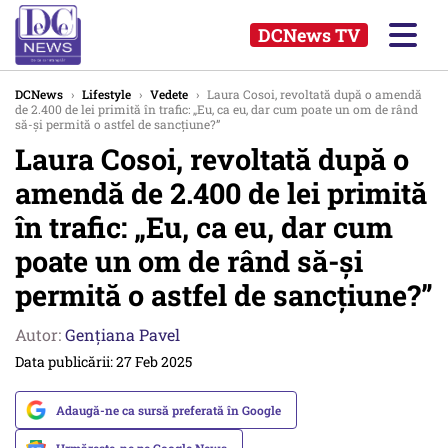
DCNews TV
DCNews
›
Lifestyle
›
Vedete
›
Laura Cosoi, revoltată după o amendă
de 2.400 de lei primită în trafic: „Eu, ca eu, dar cum poate un om de rând
să-și permită o astfel de sancțiune?”
Laura Cosoi, revoltată după o
amendă de 2.400 de lei primită
în trafic: „Eu, ca eu, dar cum
poate un om de rând să-și
permită o astfel de sancțiune?”
Autor:
Gențiana Pavel
Data publicării: 27 Feb 2025
Adaugă-ne ca sursă preferată în Google