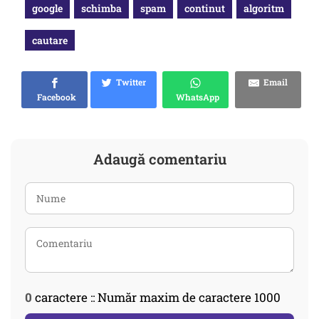
google
schimba
spam
continut
algoritm
cautare
Twitter
Email
Facebook
WhatsApp
Adaugă comentariu
0
caractere :: Număr maxim de caractere 1000