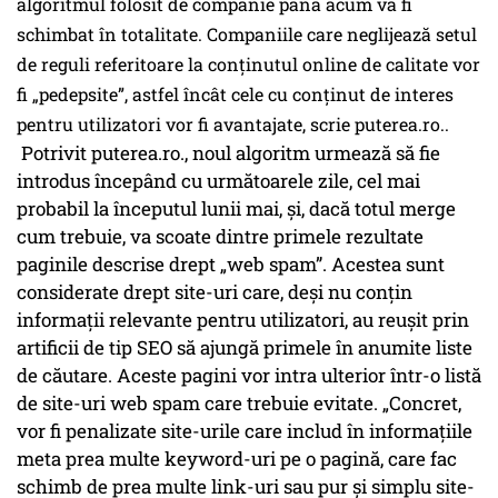
algoritmul folosit de companie până acum va fi
schimbat în totalitate. Companiile care neglijează setul
de reguli referitoare la conţinutul online de calitate vor
fi „pedepsite”, astfel încât cele cu conţinut de interes
pentru utilizatori vor fi avantajate, scrie puterea.ro..
Potrivit puterea.ro., noul algoritm urmează să fie
introdus începând cu următoarele zile, cel mai
probabil la începutul lunii mai, şi, dacă totul merge
cum trebuie, va scoate dintre primele rezultate
paginile descrise drept „web spam”. Acestea sunt
considerate drept site-uri care, deşi nu conţin
informaţii relevante pentru utilizatori, au reuşit prin
artificii de tip SEO să ajungă primele în anumite liste
de căutare. Aceste pagini vor intra ulterior într-o listă
de site-uri web spam care trebuie evitate. „Concret,
vor fi penalizate site-urile care includ în informaţiile
meta prea multe keyword-uri pe o pagină, care fac
schimb de prea multe link-uri sau pur şi simplu site-