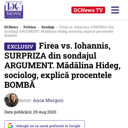
DCNews TV
DCNews
›
Politica
›
Sondaje
›
Firea vs. Iohannis, SURPRIZA din
sondajul ARGUMENT. Mădălina Hideg, sociolog, explică procentele
BOMBĂ
Firea vs. Iohannis,
SURPRIZA din sondajul
ARGUMENT. Mădălina Hideg,
sociolog, explică procentele
BOMBĂ
Autor:
Anca Murgoci
Data publicării: 29 Aug 2020
Adaugă-ne ca sursă preferată în Google