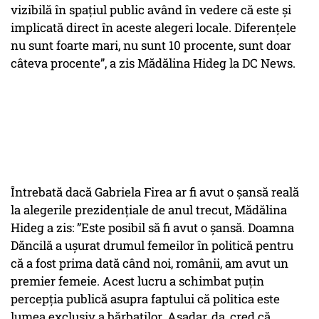
vizibilă în spațiul public având în vedere că este și
implicată direct în aceste alegeri locale. Diferențele
nu sunt foarte mari, nu sunt 10 procente, sunt doar
câteva procente”, a zis Mădălina Hideg la DC News.
Întrebată dacă Gabriela Firea ar fi avut o șansă reală
la alegerile prezidențiale de anul trecut, Mădălina
Hideg a zis: ”Este posibil să fi avut o șansă. Doamna
Dăncilă a ușurat drumul femeilor în politică pentru
că a fost prima dată când noi, românii, am avut un
premier femeie. Acest lucru a schimbat puțin
percepția publică asupra faptului că politica este
lumea exclusiv a bărbaților. Așadar, da, cred că