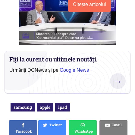
Citește articolul
Fiți la curent cu ultimele noutăți.
Urmăriți DCNews și pe
Google News
→
samsung
apple
ipad
Twitter
Email
Facebook
WhatsApp