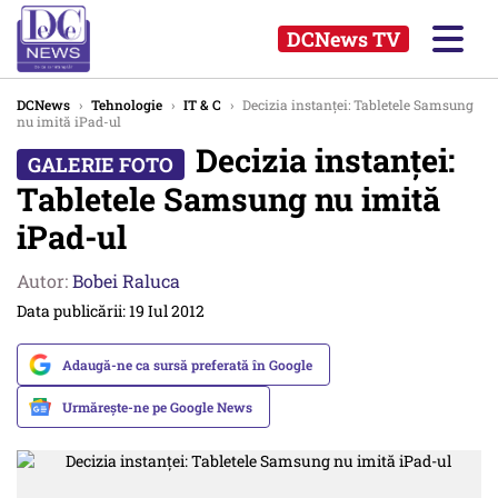
DCNews TV
DCNews
›
Tehnologie
›
IT & C
›
Decizia instanței: Tabletele Samsung
nu imită iPad-ul
Decizia instanței:
Tabletele Samsung nu imită
iPad-ul
Autor:
Bobei Raluca
Data publicării: 19 Iul 2012
Adaugă-ne ca sursă preferată în Google
Urmărește-ne pe Google News