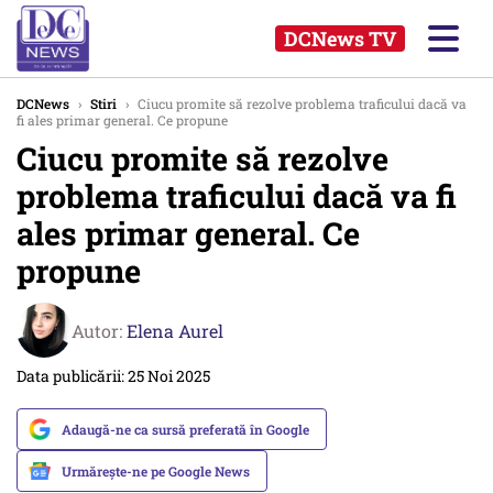
DCNews TV
DCNews
›
Stiri
›
Ciucu promite să rezolve problema traficului dacă va
fi ales primar general. Ce propune
Ciucu promite să rezolve
problema traficului dacă va fi
ales primar general. Ce
propune
Autor:
Elena Aurel
Data publicării: 25 Noi 2025
Adaugă-ne ca sursă preferată în Google
Urmărește-ne pe Google News