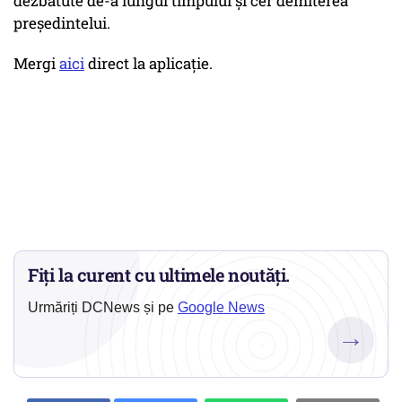
dezbătute de-a lungul timpului şi cer demiterea
preşedintelui.
Mergi
aici
direct la aplicaţie.
Fiți la curent cu ultimele noutăți.
Urmăriți DCNews și pe
Google News
→