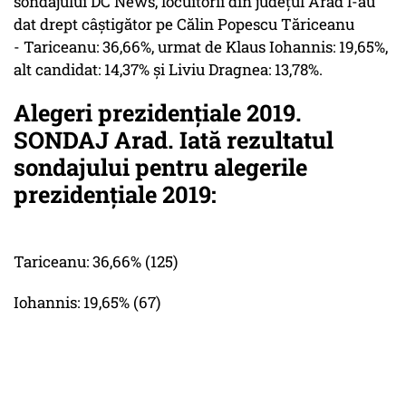
sondajului DC News, locuitorii din judeţul Arad l-au
dat drept câştigător pe Călin Popescu Tăriceanu
- Tariceanu: 36,66%, urmat de Klaus Iohannis: 19,65%,
alt candidat: 14,37% şi Liviu Dragnea: 13,78%.
Alegeri prezidențiale 2019.
SONDAJ Arad. Iată rezultatul
sondajului pentru alegerile
prezidențiale 2019:
Tariceanu: 36,66% (125)
Iohannis: 19,65% (67)