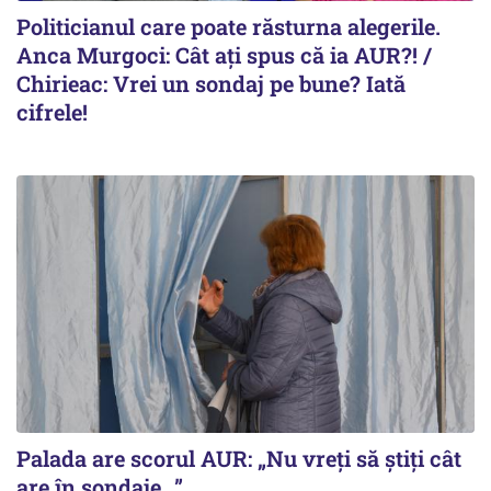
Politicianul care poate răsturna alegerile.
Anca Murgoci: Cât ați spus că ia AUR?! /
Chirieac: Vrei un sondaj pe bune? Iată
cifrele!
Palada are scorul AUR: „Nu vreți să știți cât
are în sondaje...”