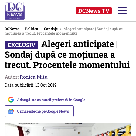
DCNews TV
DCNews
›
Politica
›
Sondaje
›
Alegeri anticipate | Sondaj după ce
moțiunea a trecut. Procentele momentului
Alegeri anticipate |
Sondaj după ce moțiunea a
trecut. Procentele momentului
Autor:
Rodica Mitu
Data publicării: 13 Oct 2019
Adaugă-ne ca sursă preferată în Google
Urmărește-ne pe Google News