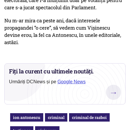
electorală, care i-a mulțumit doar pe votanții pentru
care s-a jucat spectacolul din Parlament.
Nu m-ar mira ca peste ani, dacă interesele
propagandei ”o cere”, să vedem cum Vișinescu
devine erou, la fel ca Antonescu, în unele editoriale,
astăzi.
Fiți la curent cu ultimele noutăți.
Urmăriți DCNews și pe
Google News
→
ion antonescu
criminal
criminal de razboi