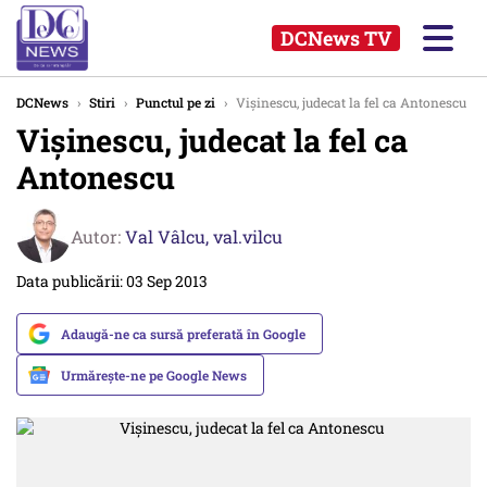
DCNews TV
DCNews
›
Stiri
›
Punctul pe zi
›
Vișinescu, judecat la fel ca Antonescu
Vișinescu, judecat la fel ca
Antonescu
Autor:
Val Vâlcu,
val.vilcu
Data publicării: 03 Sep 2013
Adaugă-ne ca sursă preferată în Google
Urmărește-ne pe Google News