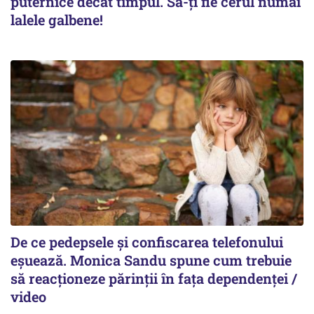
puternice decât timpul. Să-ți fie cerul numai
lalele galbene!
De ce pedepsele și confiscarea telefonului
eșuează. Monica Sandu spune cum trebuie
să reacționeze părinții în fața dependenței /
video