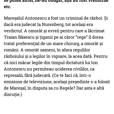
se putea altfel, ne-au obligat, așa au fost vremurile
etc.
Mareșalul Antonescu a fost un criminal de război. Și
dacă era judecat la Nurenberg, tot același era
verdictul. A omorât și evreii pentru care a lăcrimat
Traian Băsescu și țiganii pe ai căror ”rege” îl dorea
tratat preferențial de un mare chirurg, a omorât și
români. A omorât oameni, în afara regulilor
războiului și a legilor în vigoare, la acea dată. Pentru
că nici măcar legile din timpul dictaturii lui Ion
Antonescu nu permiteau uciderea civililor, ca
represalii, fără judecată. (Ce te faci că, într-o
emisiune de televiziune, același președinte s-a folosit
de Mareșal, în disputa sa cu Regele? Dar asta e altă
discuție.)