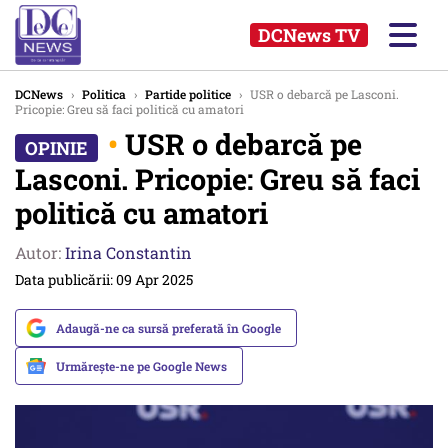
DCNews TV
DCNews
›
Politica
›
Partide politice
›
USR o debarcă pe Lasconi.
Pricopie: Greu să faci politică cu amatori
•
USR o debarcă pe
Lasconi. Pricopie: Greu să faci
politică cu amatori
Autor:
Irina Constantin
Data publicării: 09 Apr 2025
Adaugă-ne ca sursă preferată în Google
Urmărește-ne pe Google News