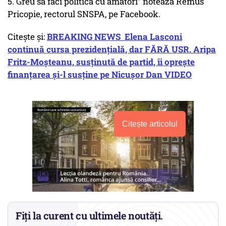
5. Greu să faci politică cu amatori” notează Remus
Pricopie, rectorul SNSPA, pe Facebook.
Citește și:
BREAKING NEWS Elena Lasconi
continuă cursa prezidențială, dar FĂRĂ USR. Aripa
Fritz-Moșteanu, susținută de partid, îi oprește
finanțarea și-l susține pe Nicușor Dan VIDEO
Citește articolul
Fiți la curent cu ultimele noutăți.