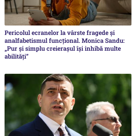
Pericolul ecranelor la vârste fragede și
analfabetismul funcțional. Monica Sandu:
„Pur și simplu creierașul își inhibă multe
abilități”