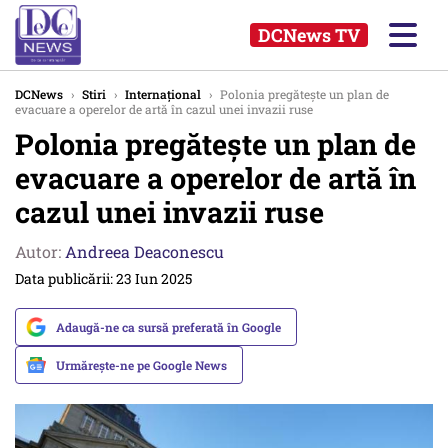
DCNews TV
DCNews
›
Stiri
›
Internațional
›
Polonia pregăteşte un plan de
evacuare a operelor de artă în cazul unei invazii ruse
Polonia pregăteşte un plan de
evacuare a operelor de artă în
cazul unei invazii ruse
Autor:
Andreea Deaconescu
Data publicării: 23 Iun 2025
Adaugă-ne ca sursă preferată în Google
Urmărește-ne pe Google News