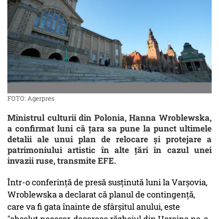
FOTO: Agerpres
Ministrul culturii din Polonia, Hanna Wroblewska,
a confirmat luni că ţara sa pune la punct ultimele
detalii ale unui plan de relocare şi protejare a
patrimoniului artistic în alte ţări în cazul unei
invazii ruse, transmite EFE.
Într-o conferinţă de presă susţinută luni la Varşovia,
Wroblewska a declarat că planul de contingenţă,
care va fi gata înainte de sfârşitul anului, este
"absolut necesar, deoarece războiul din Ucraina ne-a