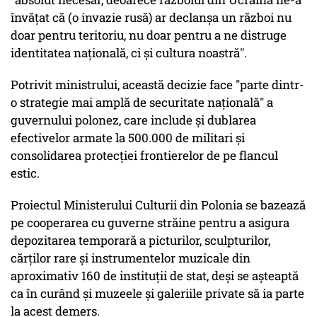
învăţat că (o invazie rusă) ar declanşa un război nu
doar pentru teritoriu, nu doar pentru a ne distruge
identitatea naţională, ci şi cultura noastră".
Potrivit ministrului, această decizie face "parte dintr-
o strategie mai amplă de securitate naţională" a
guvernului polonez, care include şi dublarea
efectivelor armate la 500.000 de militari şi
consolidarea protecţiei frontierelor de pe flancul
estic.
Proiectul Ministerului Culturii din Polonia se bazează
pe cooperarea cu guverne străine pentru a asigura
depozitarea temporară a picturilor, sculpturilor,
cărţilor rare şi instrumentelor muzicale din
aproximativ 160 de instituţii de stat, deşi se aşteaptă
ca în curând şi muzeele şi galeriile private să ia parte
la acest demers.