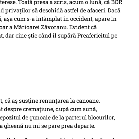
nterese. Toată presa a scris, acum o lună, că BOR
 privaților să deschidă astfel de afaceri. Dacă
, așa cum s-a întâmplat în occident, apare în
doar a Mărioarei Zăvoranu. Evident că
, dar cine știe când îl supără Preafericitul pe
xt, că aș susține renunțarea la canoane.
 Cât despre cremațiune, după cum sună,
pozitul de gunoaie de la parterul blocurilor,
la gheenă nu mi se pare prea departe.