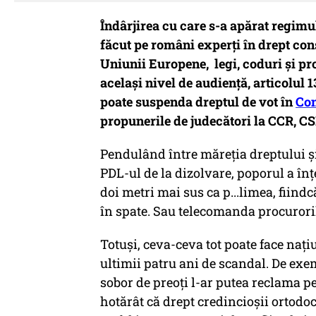
Îndârjirea cu care s-a apărat regim
făcut pe români experți în drept const
Uniunii Europene, legi, coduri și pro
același nivel de audiență, articolul 
poate suspenda dreptul de vot în
Con
propunerile de judecători la CCR, C
Pendulând între măreția dreptului și 
PDL-ul de la dizolvare, poporul a înț
doi metri mai sus ca p...limea, fiind
în spate. Sau telecomanda procuroril
Totuși, ceva-ceva tot poate face naț
ultimii patru ani de scandal. De exe
sobor de preoți l-ar putea reclama pe
hotărât că drept credincioșii ortodo