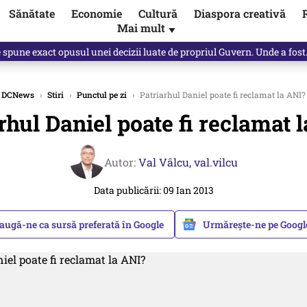
Sănătate
Economie
Cultură
Diaspora creativă
Mai mult
▼
spune Mircea Badea: E o minciună de mari proporții
DCNews
›
Stiri
›
Punctul pe zi
›
Patriarhul Daniel poate fi reclamat la ANI?
rhul Daniel poate fi reclamat 
Autor:
Val Vâlcu,
val.vilcu
Data publicării: 09 Ian 2013
augă-ne ca sursă preferată în Google
Urmărește-ne pe Goog