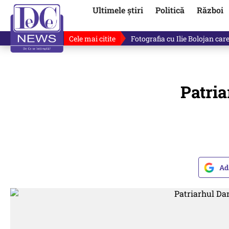
Ultimele știri
Politică
Război
Cele mai citite
De ce minte Ilie Bolojan? Ce 
Patria
Ad