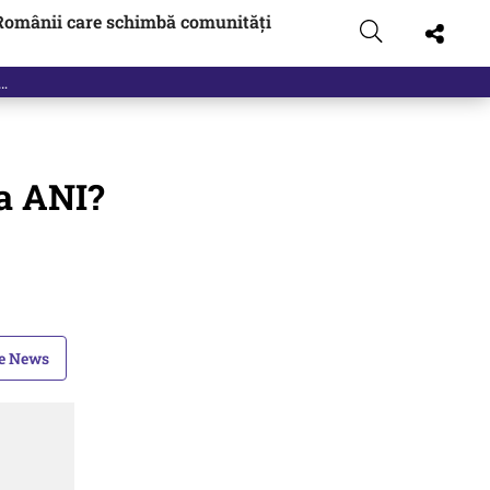
Românii care schimbă comunități
la ANI?
le News