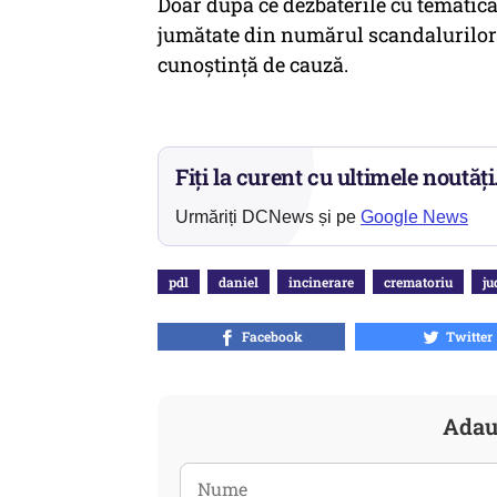
Doar după ce dezbaterile cu tematică
jumătate din numărul scandalurilor p
cunoștință de cauză.
Fiți la curent cu ultimele noutăți
Urmăriți DCNews și pe
Google News
pdl
daniel
incinerare
crematoriu
ju
Facebook
Twitter
Adau