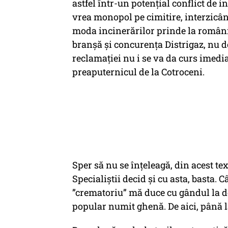
astfel într-un potențial conflict de i
vrea monopol pe cimitire, interzicând
moda incinerărilor prinde la români
branșă și concurența Distrigaz, nu 
reclamației nu i se va da curs imediat
preaputernicul de la Cotroceni.
Sper să nu se înțeleagă, din acest te
Specialiștii decid și cu asta, basta.
”crematoriu” mă duce cu gândul la de
popular numit ghenă. De aici, până 