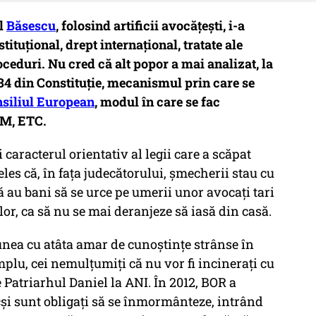
ul
Băsescu
, folosind artificii avocățești, i-a
ituțional, drept internațional, tratate ale
ceduri. Nu cred că alt popor a mai analizat, la
134 din Constituție, mecanismul prin care se
siliul European
, modul în care se fac
SM, ETC.
caracterul orientativ al legii care a scăpat
eles că, în fața judecătorului, șmecherii stau cu
că au bani să se urce pe umerii unor avocați tari
or, ca să nu se mai deranjeze să iasă din casă.
iunea cu atâta amar de cunoștințe strânse în
mplu, cei nemulțumiți că nu vor fi incinerați cu
 Patriarhul Daniel la ANI. În 2012, BOR a
cși sunt obligați să se înmormânteze, intrând