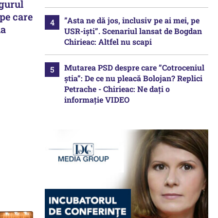
gurul
 pe care
”Asta ne dă jos, inclusiv pe ai mei, pe
la
USR-iști”. Scenariul lansat de Bogdan
Chirieac: Altfel nu scapi
Mutarea PSD despre care ”Cotroceniul
știa”: De ce nu pleacă Bolojan? Replici
Petrache - Chirieac: Ne dați o
informație VIDEO