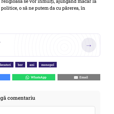
 religioasă se vor înmulți, ajungând măcar la
olitice, o să ne putem da cu părerea, în
.
→
decatori
bor
ani
monopol
WhatsApp
Email
gă comentariu