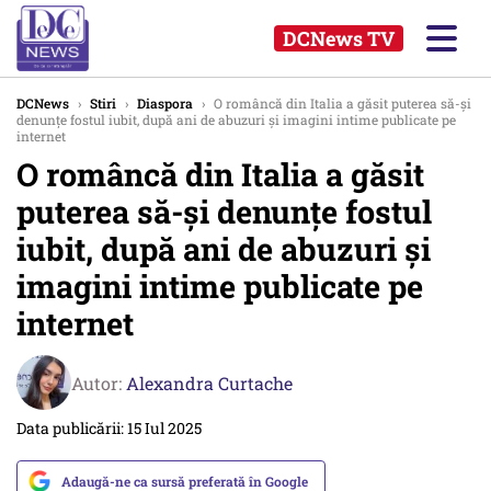
DCNews TV
DCNews
›
Stiri
›
Diaspora
›
O româncă din Italia a găsit puterea să-și
denunțe fostul iubit, după ani de abuzuri și imagini intime publicate pe
internet
O româncă din Italia a găsit
puterea să-și denunțe fostul
iubit, după ani de abuzuri și
imagini intime publicate pe
internet
Autor:
Alexandra Curtache
Data publicării: 15 Iul 2025
Adaugă-ne ca sursă preferată în Google