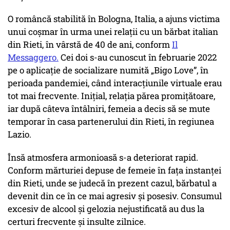
O româncă stabilită în Bologna, Italia, a ajuns victima
unui coșmar în urma unei relații cu un bărbat italian
din Rieti, în vârstă de 40 de ani, conform
Il
Messaggero.
Cei doi s-au cunoscut în februarie 2022
pe o aplicație de socializare numită „Bigo Love”, în
perioada pandemiei, când interacțiunile virtuale erau
tot mai frecvente. Inițial, relația părea promițătoare,
iar după câteva întâlniri, femeia a decis să se mute
temporar în casa partenerului din Rieti, în regiunea
Lazio.
Însă atmosfera armonioasă s-a deteriorat rapid.
Conform mărturiei depuse de femeie în fața instanței
din Rieti, unde se judecă în prezent cazul, bărbatul a
devenit din ce în ce mai agresiv și posesiv. Consumul
excesiv de alcool și gelozia nejustificată au dus la
certuri frecvente și insulte zilnice.