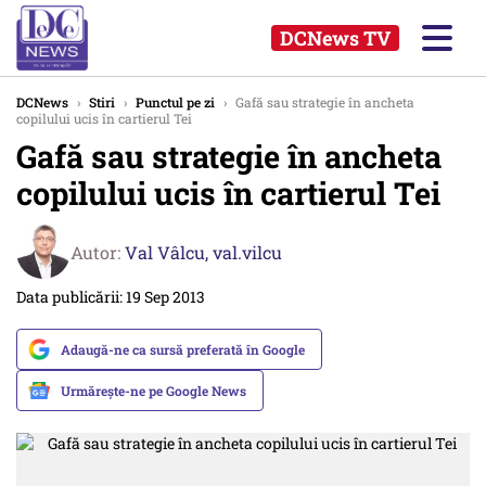
DCNews TV
DCNews
›
Stiri
›
Punctul pe zi
›
Gafă sau strategie în ancheta
copilului ucis în cartierul Tei
Gafă sau strategie în ancheta
copilului ucis în cartierul Tei
Autor:
Val Vâlcu,
val.vilcu
Data publicării: 19 Sep 2013
Adaugă-ne ca sursă preferată în Google
Urmărește-ne pe Google News