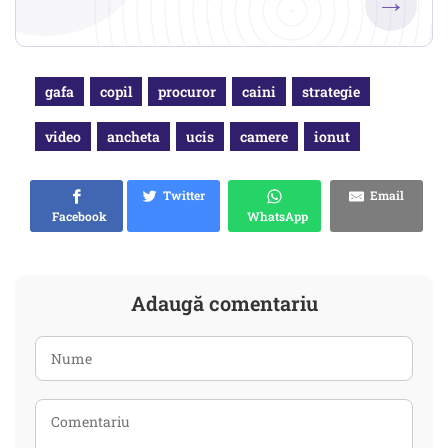
→
gafa
copil
procuror
caini
strategie
video
ancheta
ucis
camere
ionut
Twitter
Email
Facebook
WhatsApp
Adaugă comentariu