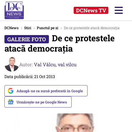
DCNews TV
DCNews
›
Stiri
›
Punctul pe zi
›
De ce protestele atacă democrația
De ce protestele
atacă democrația
Autor:
Val Vâlcu,
val.vilcu
Data publicării: 21 Oct 2013
Adaugă-ne ca sursă preferată în Google
Urmărește-ne pe Google News