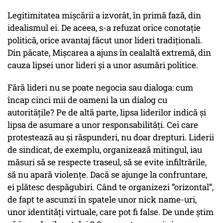
Legitimitatea mișcării a izvorât, în primă fază, din
idealismul ei. De aceea, s-a refuzat orice conotație
politică, orice avantaj făcut unor lideri tradiționali.
Din păcate, Mișcarea a ajuns în cealaltă extremă, din
cauza lipsei unor lideri și a unor asumări politice.
Fără lideri nu se poate negocia sau dialoga: cum
încap cinci mii de oameni la un dialog cu
autoritățile? Pe de altă parte, lipsa liderilor indică și
lipsa de asumare a unor responsabilități. Cei care
protestează au și răspunderi, nu doar drepturi. Liderii
de sindicat, de exemplu, organizează mitingul, iau
măsuri să se respecte traseul, să se evite infiltrările,
să nu apară violențe. Dacă se ajunge la confruntare,
ei plătesc despăgubiri. Când te organizezi ”orizontal”,
de fapt te ascunzi în spatele unor nick name-uri,
unor identități virtuale, care pot fi false. De unde știm