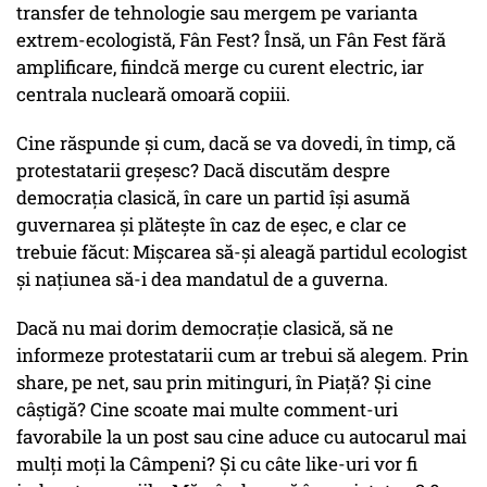
transfer de tehnologie sau mergem pe varianta
extrem-ecologistă, Fân Fest? Însă, un Fân Fest fără
amplificare, fiindcă merge cu curent electric, iar
centrala nucleară omoară copiii.
Cine răspunde și cum, dacă se va dovedi, în timp, că
protestatarii greșesc? Dacă discutăm despre
democrația clasică, în care un partid își asumă
guvernarea și plătește în caz de eșec, e clar ce
trebuie făcut: Mișcarea să-și aleagă partidul ecologist
și națiunea să-i dea mandatul de a guverna.
Dacă nu mai dorim democrație clasică, să ne
informeze protestatarii cum ar trebui să alegem. Prin
share, pe net, sau prin mitinguri, în Piață? Și cine
câștigă? Cine scoate mai multe comment-uri
favorabile la un post sau cine aduce cu autocarul mai
mulți moți la Câmpeni? Și cu câte like-uri vor fi