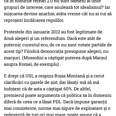
că în nodurile rețelei 2.0 nu sunt oameni ai unor
grupuri de interese, care anulează tot idealismul? Iar
mișcarea devine anarhie, atâta vreme cât nu ai cui să
reproșezi încălcarea regulilor.
Protestele din ianuarie 2012 au fost legitimate de
două alegeri și un referendum. Dacă este atât de
puternic curentul eco, de ce nu sunt votate partide de
acest tip? Fiindcă democrația presupune alegeri, nu
marșuri. (Mussolini a câștigat puterea după Marșul
asupra Romei, de exemplu) .
E drept că USL a respins Roșia Montană și a cerut
clarificări cu gazele de șist, dar lăsați-mă să mă
îndoiesc că de asta a câștigat 60%. De altfel,
premierul poate argumenta că politica sa în domeniu
diferă de ceea ce a lăsat PDL. Dacă impune garanții
mai consistente, norme mai sigure de exploatare și o
redevență de trei ori mai mare, poate spune că a