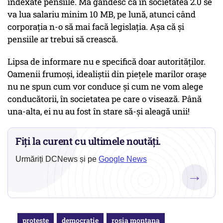
indexate pensiile. Mă gândesc că în societatea 2.0 se
va lua salariu minim 10 MB, pe lună, atunci când
corporația n-o să mai facă legislația. Așa că și
pensiile ar trebui să crească.
Lipsa de informare nu e specifică doar autorităților.
Oamenii frumoși, idealiștii din piețele marilor orașe
nu ne spun cum vor conduce și cum ne vom alege
conducătorii, în societatea pe care o visează. Până
una-alta, ei nu au fost în stare să-și aleagă unii!
Fiți la curent cu ultimele noutăți.
Urmăriți DCNews și pe
Google News
→
proteste
democratie
rosia montana