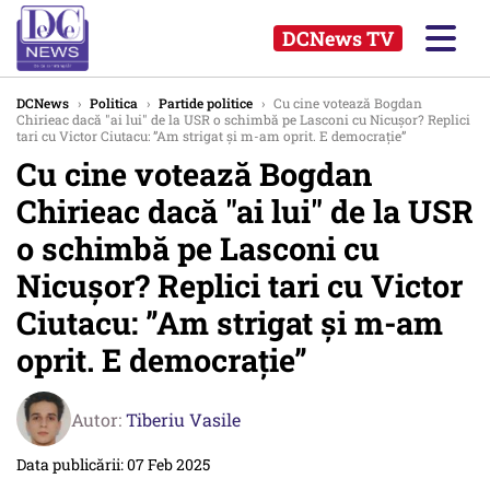
DCNews TV
DCNews
›
Politica
›
Partide politice
›
Cu cine votează Bogdan
Chirieac dacă "ai lui" de la USR o schimbă pe Lasconi cu Nicușor? Replici
tari cu Victor Ciutacu: ”Am strigat și m-am oprit. E democrație”
Cu cine votează Bogdan
Chirieac dacă "ai lui" de la USR
o schimbă pe Lasconi cu
Nicușor? Replici tari cu Victor
Ciutacu: ”Am strigat și m-am
oprit. E democrație”
Autor:
Tiberiu Vasile
Data publicării: 07 Feb 2025