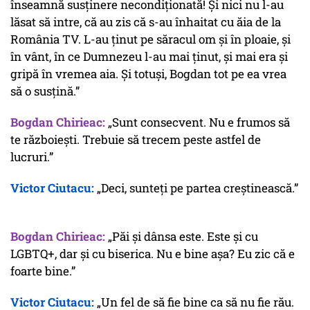
înseamnă susținere necondiționată! Și nici nu l-au
lăsat să intre, că au zis că s-au înhaitat cu ăia de la
România TV. L-au ținut pe săracul om și în ploaie, și
în vânt, în ce Dumnezeu l-au mai ținut, și mai era și
gripă în vremea aia. Și totuși, Bogdan tot pe ea vrea
să o susțină.”
Bogdan Chirieac:
„Sunt consecvent. Nu e frumos să
te războiești. Trebuie să trecem peste astfel de
lucruri.”
Victor Ciutacu:
„Deci, sunteți pe partea creștinească.”
Bogdan Chirieac:
„Păi și dânsa este. Este și cu
LGBTQ+, dar și cu biserica. Nu e bine așa? Eu zic că e
foarte bine.”
Victor Ciutacu:
„Un fel de să fie bine ca să nu fie rău.