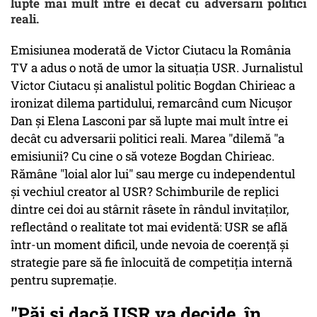
lupte mai mult între ei decât cu adversarii politici
reali.
Emisiunea moderată de Victor Ciutacu la România
TV a adus o notă de umor la situația USR. Jurnalistul
Victor Ciutacu și analistul politic Bogdan Chirieac a
ironizat dilema partidului, remarcând cum Nicușor
Dan și Elena Lasconi par să lupte mai mult între ei
decât cu adversarii politici reali. Marea "dilemă "a
emisiunii? Cu cine o să voteze Bogdan Chirieac.
Rămâne "loial alor lui" sau merge cu independentul
și vechiul creator al USR? Schimburile de replici
dintre cei doi au stârnit râsete în rândul invitaților,
reflectând o realitate tot mai evidentă: USR se află
într-un moment dificil, unde nevoia de coerență și
strategie pare să fie înlocuită de competiția internă
pentru supremație.
"Păi și dacă USR va decide, în