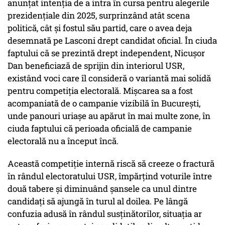
anunțat intenția de a intra în cursa pentru alegerile
prezidențiale din 2025, surprinzând atât scena
politică, cât și fostul său partid, care o avea deja
desemnată pe Lasconi drept candidat oficial. În ciuda
faptului că se prezintă drept independent, Nicușor
Dan beneficiază de sprijin din interiorul USR,
existând voci care îl consideră o variantă mai solidă
pentru competiția electorală. Mișcarea sa a fost
acompaniată de o campanie vizibilă în București,
unde panouri uriașe au apărut în mai multe zone, în
ciuda faptului că perioada oficială de campanie
electorală nu a început încă.
Această competiție internă riscă să creeze o fractură
în rândul electoratului USR, împărțind voturile între
două tabere și diminuând șansele ca unul dintre
candidați să ajungă în turul al doilea. Pe lângă
confuzia adusă în rândul susținătorilor, situația ar