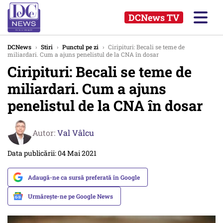
DCNews TV
DCNews
›
Stiri
›
Punctul pe zi
›
Ciripituri: Becali se teme de
miliardari. Cum a ajuns penelistul de la CNA în dosar
Ciripituri: Becali se teme de
miliardari. Cum a ajuns
penelistul de la CNA în dosar
Autor:
Val Vâlcu
Data publicării: 04 Mai 2021
Adaugă-ne ca sursă preferată în Google
Urmărește-ne pe Google News