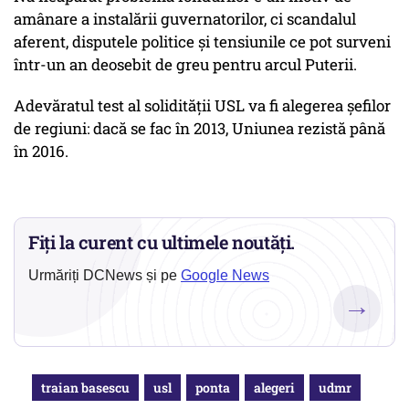
amânare a instalării guvernatorilor, ci scandalul
aferent, disputele politice și tensiunile ce pot surveni
într-un an deosebit de greu pentru arcul Puterii.
Adevăratul test al solidității USL va fi alegerea șefilor
de regiuni: dacă se fac în 2013, Uniunea rezistă până
în 2016.
Fiți la curent cu ultimele noutăți.
Urmăriți DCNews și pe
Google News
→
traian basescu
usl
ponta
alegeri
udmr