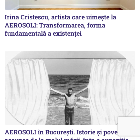
Irina Cristescu, artista care uimește la
AEROSOLI: Transformarea, forma
fundamentală a existenței
AEROSOLI în București. Istorie și povești
ascunse de la malul mării, într-o expoziție