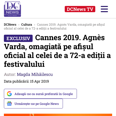
DCNews TV
DCNews
›
Cultura
›
Cannes 2019. Agnès Varda, omagiată pe afișul
oficial al celei de a 72-a ediții a festivalului
Cannes 2019. Agnès
Varda, omagiată pe afișul
oficial al celei de a 72-a ediții a
festivalului
Autor:
Magda Mihăilescu
Data publicării: 15 Apr 2019
Adaugă-ne ca sursă preferată în Google
Urmărește-ne pe Google News