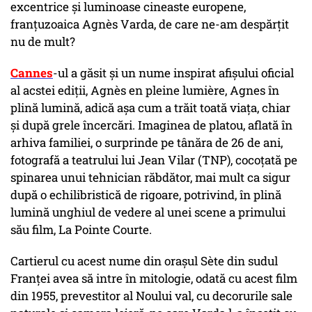
excentrice și luminoase cineaste europene,
franțuzoaica Agnès Varda, de care ne-am despărțit
nu de mult?
Cannes
-ul a găsit și un nume inspirat afișului oficial
al acstei ediții, Agnès en pleine lumière, Agnes în
plină lumină, adică așa cum a trăit toată viața, chiar
și după grele încercări. Imaginea de platou, aflată în
arhiva familiei, o surprinde pe tânăra de 26 de ani,
fotografă a teatrului lui Jean Vilar (TNP), cocoțată pe
spinarea unui tehnician răbdător, mai mult ca sigur
după o echilibristică de rigoare, potrivind, în plină
lumină unghiul de vedere al unei scene a primului
său film, La Pointe Courte.
Cartierul cu acest nume din orașul Sète din sudul
Franței avea să intre în mitologie, odată cu acest film
din 1955, prevestitor al Noului val, cu decorurile sale