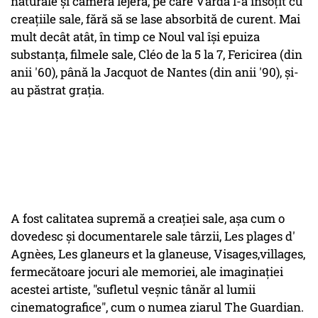
naturale și camera lejeră, pe care Varda l-a însoțit cu
creațiile sale, fără să se lase absorbită de curent. Mai
mult decât atât, în timp ce Noul val își epuiza
substanța, filmele sale, Cléo de la 5 la 7, Fericirea (din
anii '60), până la Jacquot de Nantes (din anii '90), și-
au păstrat grația.
A fost calitatea supremă a creației sale, așa cum o
dovedesc și documentarele sale târzii, Les plages d'
Agnèes, Les glaneurs et la glaneuse, Visages,villages,
fermecătoare jocuri ale memoriei, ale imaginației
acestei artiste, "sufletul veșnic tânăr al lumii
cinematografice", cum o numea ziarul The Guardian.