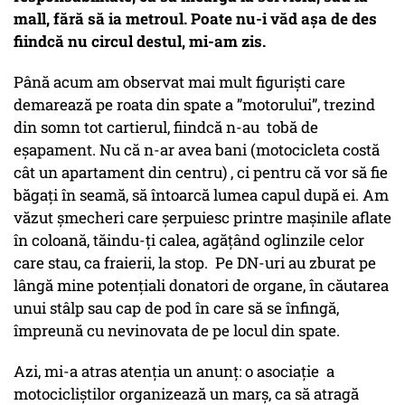
mall, fără să ia metroul. Poate nu-i văd așa de des
fiindcă nu circul destul, mi-am zis.
Până acum am observat mai mult figuriști care
demarează pe roata din spate a ”motorului”, trezind
din somn tot cartierul, fiindcă n-au tobă de
eșapament. Nu că n-ar avea bani (motocicleta costă
cât un apartament din centru) , ci pentru că vor să fie
băgați în seamă, să întoarcă lumea capul după ei. Am
văzut șmecheri care șerpuiesc printre mașinile aflate
în coloană, tăindu-ți calea, agățând oglinzile celor
care stau, ca fraierii, la stop. Pe DN-uri au zburat pe
lângă mine potențiali donatori de organe, în căutarea
unui stâlp sau cap de pod în care să se înfingă,
împreună cu nevinovata de pe locul din spate.
Azi, mi-a atras atenția un anunț: o asociație a
motocicliștilor organizează un marș, ca să atragă