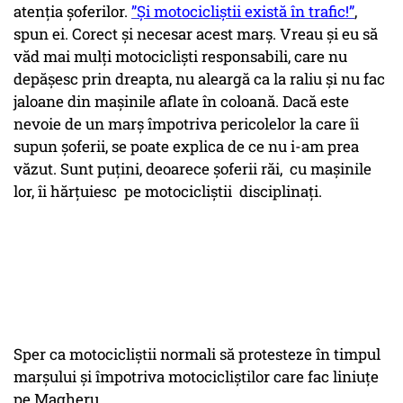
atenția șoferilor.
”Și motocicliștii există în trafic!”
,
spun ei. Corect și necesar acest marș. Vreau și eu să
văd mai mulți motocicliști responsabili, care nu
depășesc prin dreapta, nu aleargă ca la raliu și nu fac
jaloane din mașinile aflate în coloană. Dacă este
nevoie de un marș împotriva pericolelor la care îi
supun șoferii, se poate explica de ce nu i-am prea
văzut. Sunt puțini, deoarece șoferii răi, cu mașinile
lor, îi hărțuiesc pe motocicliștii disciplinați.
Sper ca motocicliștii normali să protesteze în timpul
marșului și împotriva motocicliștilor care fac liniuțe
pe Magheru.