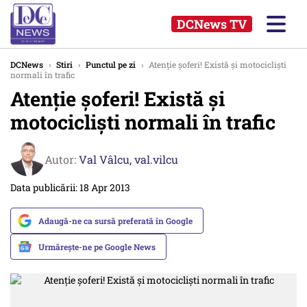
DCNews TV
DCNews
›
Stiri
›
Punctul pe zi
›
Atenție șoferi! Există și motocicliști
normali în trafic
Atenție șoferi! Există și
motocicliști normali în trafic
Autor:
Val Vâlcu,
val.vilcu
Data publicării: 18 Apr 2013
Adaugă-ne ca sursă preferată în Google
Urmărește-ne pe Google News