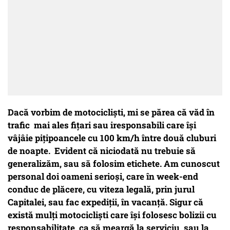
Dacă vorbim de motocicliști, mi se părea că văd în
trafic mai ales fițari sau iresponsabili care își
vâjâie pițipoancele cu 100 km/h între două cluburi
de noapte. Evident că niciodată nu trebuie să
generalizăm, sau să folosim etichete. Am cunoscut
personal doi oameni serioși, care în week-end
conduc de plăcere, cu viteza legală, prin jurul
Capitalei, sau fac expediții, în vacanță. Sigur că
există mulți motocicliști care își folosesc bolizii cu
responsabilitate, ca să meargă la serviciu, sau la