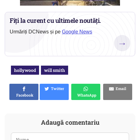
Fiți la curent cu ultimele noutăți.
Urmăriți DCNews și pe
Google News
→
hollywood
will smith
Twitter
Email
Facebook
WhatsApp
Adaugă comentariu