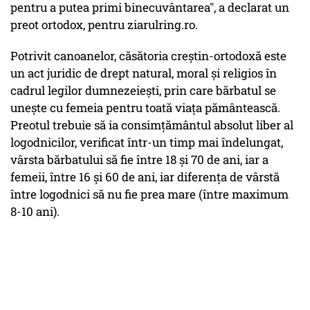
pentru a putea primi binecuvântarea", a declarat un
preot ortodox, pentru ziarulring.ro.
Potrivit canoanelor, căsătoria creştin-ortodoxă este
un act juridic de drept natural, moral şi religios în
cadrul legilor dumnezeieşti, prin care bărbatul se
uneşte cu femeia pentru toată viaţa pământească.
Preotul trebuie să ia consimţământul absolut liber al
logodnicilor, verificat într-un timp mai îndelungat,
vârsta bărbatului să fie între 18 şi 70 de ani, iar a
femeii, între 16 şi 60 de ani, iar diferenţa de vârstă
între logodnici să nu fie prea mare (între maximum
8-10 ani).