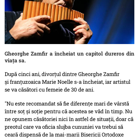
Gheorghe Zamfir a încheiat un capitol dureros din
viața sa.
După cinci ani, divorțul dintre Gheorghe Zamfir
și franţuzoaica Marie Noelle s-a încheiat, iar artistul
se va căsători cu femeie de 30 de ani.
"Nu este recomandat să fie diferenţe mari de vârstă
între soţ şi soţie pentru că acestea se văd în timp. Nu
ne opunem căsătoriei nici în astfel de situaţii, doar că
preotul care va oficia slujba cununiei va trebui să
ceară dispensă de la mai-marii Bisericii Ortodoxe