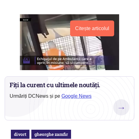
Citește articolul
Fiți la curent cu ultimele noutăți.
Urmăriți DCNews și pe
Google News
→
divort
gheorghe zamfir