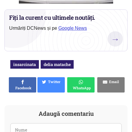
Fiți la curent cu ultimele noutăți.
Urmăriți DCNews și pe
Google News
→
insarcinata
delia matache
Twitter
Email
Facebook
WhatsApp
Adaugă comentariu