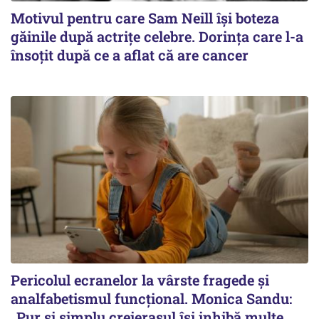
Motivul pentru care Sam Neill își boteza
găinile după actrițe celebre. Dorința care l-a
însoțit după ce a aflat că are cancer
Pericolul ecranelor la vârste fragede și
analfabetismul funcțional. Monica Sandu:
„Pur și simplu creierașul își inhibă multe