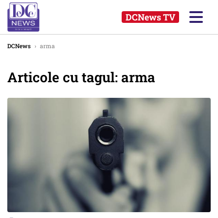
DCNews TV
DCNews
›
arma
Articole cu tagul: arma