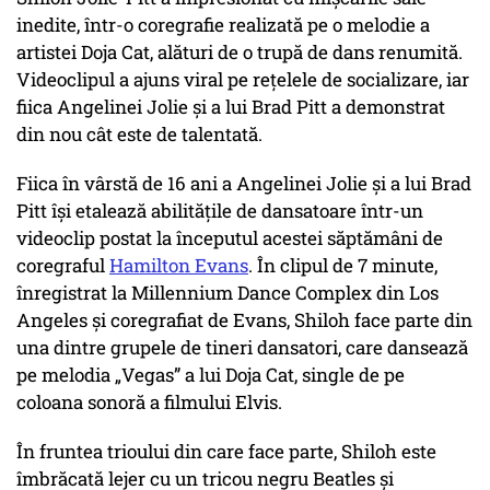
inedite, într-o coregrafie realizată pe o melodie a
artistei Doja Cat, alături de o trupă de dans renumită.
Videoclipul a ajuns viral pe rețelele de socializare, iar
fiica Angelinei Jolie și a lui Brad Pitt a demonstrat
din nou cât este de talentată.
Fiica în vârstă de 16 ani a Angelinei Jolie și a lui Brad
Pitt își etalează abilitățile de dansatoare într-un
videoclip postat la începutul acestei săptămâni de
coregraful
Hamilton Evans
. În clipul de 7 minute,
înregistrat la Millennium Dance Complex din Los
Angeles și coregrafiat de Evans, Shiloh face parte din
una dintre grupele de tineri dansatori, care dansează
pe melodia „Vegas” a lui Doja Cat, single de pe
coloana sonoră a filmului Elvis.
În fruntea trioului din care face parte, Shiloh este
îmbrăcată lejer cu un tricou negru Beatles și