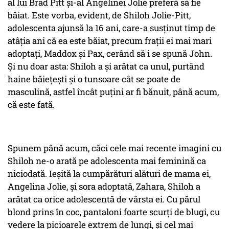
al lui Brad Pitt şi-al Angelinei Jolie preferă să fie
băiat. Este vorba, evident, de Shiloh Jolie-Pitt,
adolescenta ajunsă la 16 ani, care-a susţinut timp de
atâţia ani că ea este băiat, precum fraţii ei mai mari
adoptaţi, Maddox şi Pax, cerând să i se spună John.
Şi nu doar asta: Shiloh a şi arătat ca unul, purtând
haine băieţeşti şi o tunsoare cât se poate de
masculină, astfel încât puţini ar fi bănuit, până acum,
că este fată.
Spunem până acum, căci cele mai recente imagini cu
Shiloh ne-o arată pe adolescenta mai feminină ca
niciodată. Ieşită la cumpărături alături de mama ei,
Angelina Jolie, şi sora adoptată, Zahara, Shiloh a
arătat ca orice adolescentă de vârsta ei. Cu părul
blond prins în coc, pantaloni foarte scurţi de blugi, cu
vedere la picioarele extrem de lungi, şi cel mai