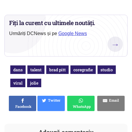
Fiți la curent cu ultimele noutăți.
Urmăriți DCNews și pe
Google News
→
dans
talent
brad pitt
coregrafie
studio
viral
jolie
Twitter
Email
Facebook
WhatsApp