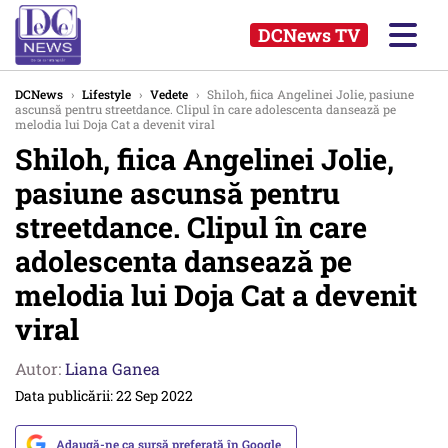
DCNews TV
DCNews
›
Lifestyle
›
Vedete
›
Shiloh, fiica Angelinei Jolie, pasiune
ascunsă pentru streetdance. Clipul în care adolescenta dansează pe
melodia lui Doja Cat a devenit viral
Shiloh, fiica Angelinei Jolie,
pasiune ascunsă pentru
streetdance. Clipul în care
adolescenta dansează pe
melodia lui Doja Cat a devenit
viral
Autor:
Liana Ganea
Data publicării: 22 Sep 2022
Adaugă-ne ca sursă preferată în Google