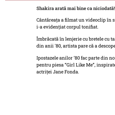
Shakira arată mai bine ca niciodată
Cântăreața a filmat un videoclip în st
i-a evidențiat corpul tonifiat.
Îmbrăcată în lenjerie cu bretele cu t
din anii '80, artista pare că a descope
Ipostazele anilor ‘80 fac parte din n
pentru piesa “Girl Like Me”, inspirate
actriței Jane Fonda.