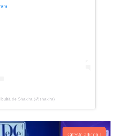
gram
ribuită de Shakira (@shakira)
Citește articolul