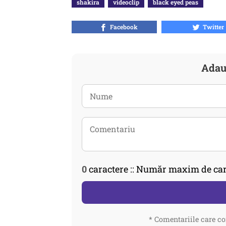
shakira
videoclip
black eyed peas
Facebook
Twitter
Adau
0
caractere :: Număr maxim de car
* Comentariile care co