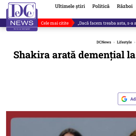
Ultimele știri
Politică
Război
Cele mai citite
Victor Ponta, anunț despre noul
DCNews
›
Lifestyle
›
Shakira arată demențial la
Ad