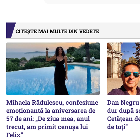
CITEȘTE MAI MULTE DIN VEDETE
Mihaela Rădulescu, confesiune
Dan Negru 
emoționantă la aniversarea de
dur după sc
57 de ani: „De ziua mea, anul
Cetățean d
trecut, am primit cenușa lui
de toți”
Felix”