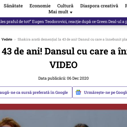
Sănătate
Economie
Cultură
Diaspora creativă
Mai mult
▼
 partid și viitorul său politic / video
Vedete
›
Shakira arată demențial la 43 de ani! Dansul cu care a înnebunit p
 43 de ani! Dansul cu care a î
VIDEO
Data publicării: 06 Dec 2020
augă-ne ca sursă preferată în Google
Urmărește-ne pe Goog