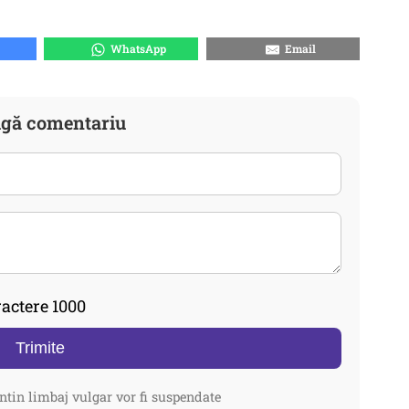
WhatsApp
Email
gă comentariu
actere 1000
Trimite
ntin limbaj vulgar vor fi suspendate