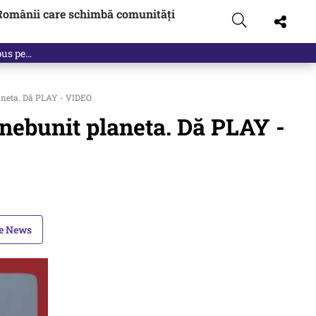
Românii care schimbă comunități
laneta. Dă PLAY - VIDEO
nnebunit planeta. Dă PLAY -
le News