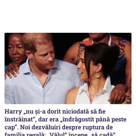
Harry „nu și-a dorit niciodată să fie
înstrăinat”, dar era „îndrăgostit până peste
cap”. Noi dezvăluiri despre ruptura de
familia regală: „Vălul” începe „să cadă”