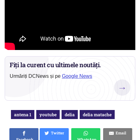
Fiți la curent cu ultimele noutăți.
Urmăriți DCNews și pe
Google News
→
antena 1
youtube
delia
delia matache
Twitter
Email
Facebook
WhatsApp