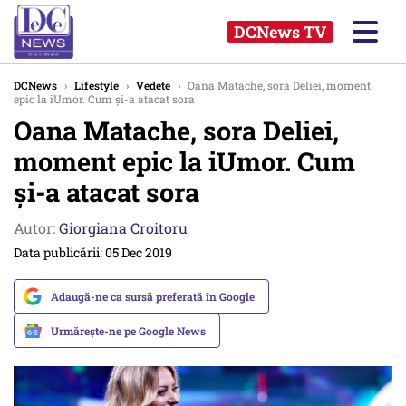
DCNews TV
DCNews
›
Lifestyle
›
Vedete
›
Oana Matache, sora Deliei, moment
epic la iUmor. Cum și-a atacat sora
Oana Matache, sora Deliei,
moment epic la iUmor. Cum
și-a atacat sora
Autor:
Giorgiana Croitoru
Data publicării: 05 Dec 2019
Adaugă-ne ca sursă preferată în Google
Urmărește-ne pe Google News