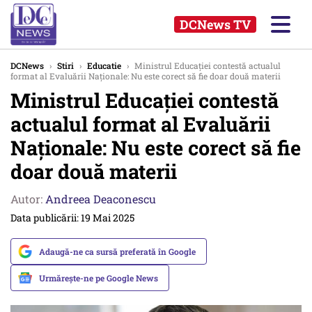
DCNews TV
DCNews
›
Stiri
›
Educatie
›
Ministrul Educației contestă actualul
format al Evaluării Naționale: Nu este corect să fie doar două materii
Ministrul Educației contestă
actualul format al Evaluării
Naționale: Nu este corect să fie
doar două materii
Autor:
Andreea Deaconescu
Data publicării: 19 Mai 2025
Adaugă-ne ca sursă preferată în Google
Urmărește-ne pe Google News