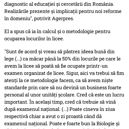
diagnostic al educaţiei şi cercetării din România.
Realizările prezente şi implicaţii pentru noi reforme
în domeniu", potrivit Agerpres.
El a spus că ia în calcul şi o metodologie pentru
ocuparea locurilor în licee.
"Sunt de acord şi vreau să păstrez ideea bună din
lege (...) ca măcar până la 50% din locurile pe care le
avem la licee să poată să fie ocupate printr-un
examen organizat de licee. Sigur, aici va trebui să fim
atenţi la ce metodologie facem, ca să avem nişte
standarde prin care să nu devină un business foarte
personal al unor unităţi şcolare. Cred că este un lucru
important. În acelaşi timp, cred că trebuie să vină
după examenul naţional. (...) Poate cineva în ziua
respectivă chiar a avut o zi proastă când dă
examenul naţional. Poate e foarte bun la Biologie şi