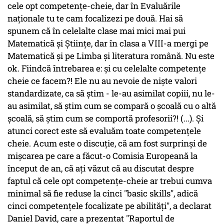
cele opt competenţe-cheie, dar în Evaluările
naţionale tu te cam focalizezi pe două. Hai să
spunem că în celelalte clase mai mici mai pui
Matematică şi Ştiinţe, dar în clasa a VIII-a mergi pe
Matematică şi pe Limba şi literatura română. Nu este
ok. Fiindcă întrebarea e: şi cu celelalte competenţe
cheie ce facem?! Ele nu au nevoie de nişte valori
standardizate, ca să ştim - le-au asimilat copiii, nu le-
au asimilat, să ştim cum se compară o şcoală cu o altă
şcoală, să ştim cum se comportă profesorii?! (...). Şi
atunci corect este să evaluăm toate competenţele
cheie. Acum este o discuţie, că am fost surprinşi de
mişcarea pe care a făcut-o Comisia Europeană la
început de an, că aţi văzut că au discutat despre
faptul că cele opt competenţe-cheie ar trebui cumva
minimal să fie reduse la cinci "basic skills", adică
cinci competenţele focalizate pe abilităţi", a declarat
Daniel David, care a prezentat "Raportul de