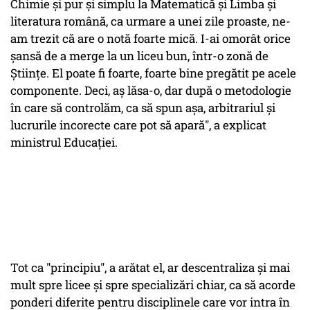
Chimie şi pur şi simplu la Matematică şi Limba şi
literatura română, ca urmare a unei zile proaste, ne-
am trezit că are o notă foarte mică. I-ai omorât orice
şansă de a merge la un liceu bun, într-o zonă de
Ştiinţe. El poate fi foarte, foarte bine pregătit pe acele
componente. Deci, aş lăsa-o, dar după o metodologie
în care să controlăm, ca să spun aşa, arbitrariul şi
lucrurile incorecte care pot să apară", a explicat
ministrul Educaţiei.
Tot ca "principiu", a arătat el, ar descentraliza şi mai
mult spre licee şi spre specializări chiar, ca să acorde
ponderi diferite pentru disciplinele care vor intra în