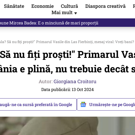
Sănătate
Economie
Cultură
Diaspora creativă
Mai mult
▼
ictor Ponta ne dă răspunsul
ala? Să nu fiți proști!" Primarul Vasile din Las Fierbinți, mesaj viral: Vreți bani?
 Să nu fiți proști!" Primarul V
nia e plină, nu trebuie decât să
Autor:
Giorgiana Croitoru
Data publicării: 13 Oct 2024
augă-ne ca sursă preferată în Google
Urmărește-ne pe Goog