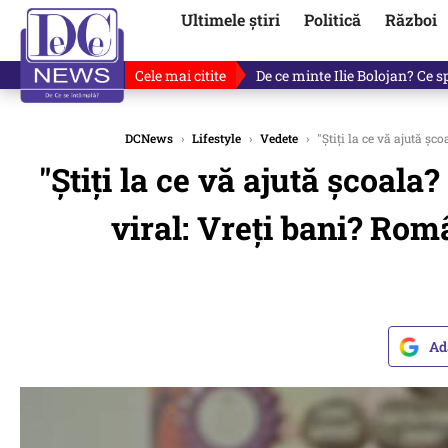
Ultimele știri
Politică
Război
Cele mai citite
De ce a mințit Ilie Bolojan? V
DCNews
›
Lifestyle
›
Vedete
›
"Știți la ce vă ajută șco
"Știți la ce vă ajută școala?
viral: Vreți bani? Româ
Ad