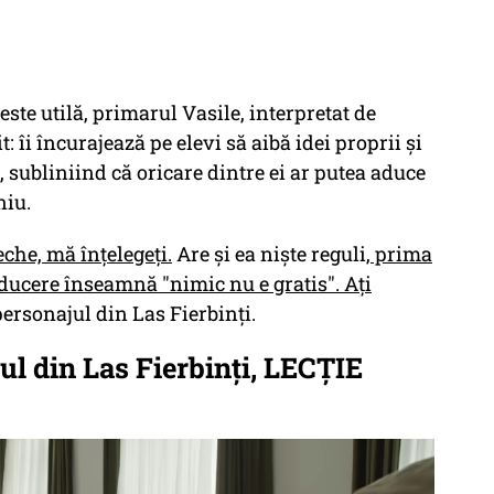
este utilă, primarul Vasile, interpretat de
: îi încurajează pe elevi să aibă idei proprii și
, subliniind că oricare dintre ei ar putea aduce
niu.
eche, mă înțelegeți.
Are și ea niște reguli,
prima
aducere înseamnă "nimic nu e gratis". Ați
personajul din Las Fierbinți.
ul din Las Fierbinți, LECȚIE