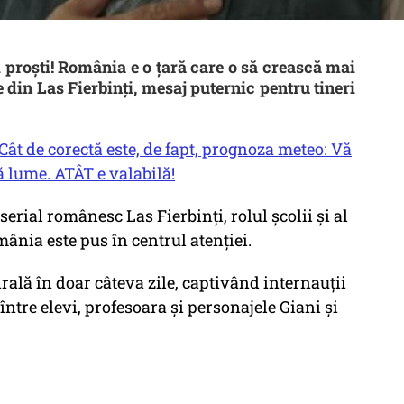
ți proști! România e o țară care o să crească mai
din Las Fierbinți, mesaj puternic pentru tineri
Cât de corectă este, de fapt, prognoza meteo: Vă
ă lume. ATÂT e valabilă!
erial românesc Las Fierbinți, rolul școlii și al
mânia este pus în centrul atenției.
rală în doar câteva zile, captivând internauții
între elevi, profesoara și personajele Giani și