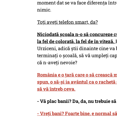
moment dat se va face diferența între
nimic.
Toți aveți telefon smart, da?
Niciodată școala n-o să concureze cu 
la fel de colorată, la fel de în viteză.
Urziceni, adică știi dinainte cine va b
terminați o școală, să vă umpleți cap
că n-aveți nevoie?
România e o țară care o să crească 
spun, o să-și ia avântul ca o rachetă 
să vă întreb ceva.
- Vă plac banii? Da, da, nu trebuie să 
- Vreți bani? Foarte bine, e normal s