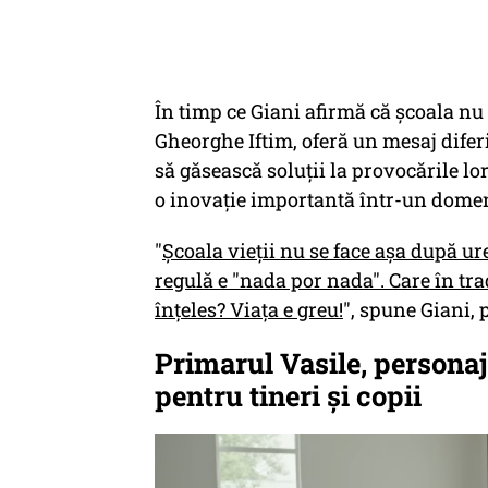
În timp ce Giani afirmă că școala nu 
Gheorghe Iftim, oferă un mesaj diferit
să găsească soluții la provocările lor
o inovație importantă într-un dome
"
Școala vieții nu se face așa după ur
regulă e "nada por nada". Care în tr
înțeles? Viața e greu!
", spune Giani, 
Primarul Vasile, personaj
pentru tineri și copii