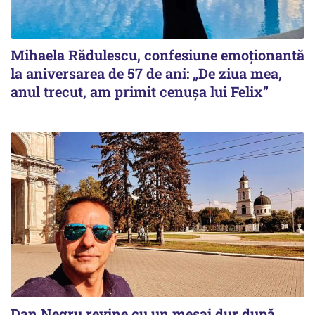
Mihaela Rădulescu, confesiune emoționantă
la aniversarea de 57 de ani: „De ziua mea,
anul trecut, am primit cenușa lui Felix”
Dan Negru revine cu un mesaj dur după