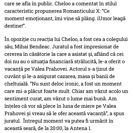
care se afla în public. Cheloo a comentat în stilul
caracteristic propunerea Romanticului X: “Ce
moment emoționant, îmi vine să plâng. iUmor leagă
destine!”.
În opoziție cu reacția lui Cheloo, a fost cea a colegului
său, Mihai Bendeac. Juratul a fost impresionat de
cererea în căsătorie la care a asistat și, aflând că cei
doi nu au o situația financiară strălucită, le-a oferit o
vacanță pe Valea Prahovei. Actorul s-a ținut de
cuvânt și le-a asigurat cazarea, masa și banii de
cheltuială. “Nu sunt deloc ironic, a fost un moment
care mi-a plăcut foarte mult. Chiar am văzut acolo un
sentiment curat, am văzut o lume mai bună. Am
înțeles că vor să plece în luna de miere pe Valea
Prahovei și vreau să le ofer această vacanță”, a spus
juratul. Întregul moment va putea fi urmãrit în
aceastã searã, de la 20:00, la Antena 1.