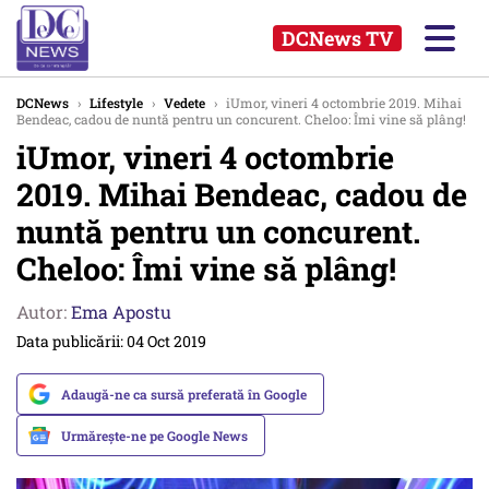
DCNews TV
DCNews
›
Lifestyle
›
Vedete
›
iUmor, vineri 4 octombrie 2019. Mihai
Bendeac, cadou de nuntă pentru un concurent. Cheloo: Îmi vine să plâng!
iUmor, vineri 4 octombrie
2019. Mihai Bendeac, cadou de
nuntă pentru un concurent.
Cheloo: Îmi vine să plâng!
Autor:
Ema Apostu
Data publicării: 04 Oct 2019
Adaugă-ne ca sursă preferată în Google
Urmărește-ne pe Google News