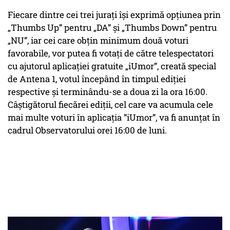
Fiecare dintre cei trei jurați își exprimă opţiunea prin
„Thumbs Up” pentru „DA” şi „Thumbs Down” pentru
„NU”, iar cei care obţin minimum două voturi
favorabile, vor putea fi votaţi de către telespectatori
cu ajutorul aplicaţiei gratuite „iUmor”, creată special
de Antena 1, votul începând în timpul ediţiei
respective şi terminându-se a doua zi la ora 16:00.
Câştigătorul fiecărei ediţii, cel care va acumula cele
mai multe voturi în aplicaţia ”iUmor”, va fi anunţat în
cadrul Observatorului orei 16:00 de luni.