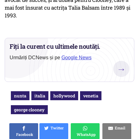
mai fost însurat cu actrița Talia Balsam între 1989 și
1993.
Fiți la curent cu ultimele noutăți.
Urmăriți DCNews și pe
Google News
→
nunta
italia
hollywood
venetia
george clooney
Twitter
Email
Facebook
WhatsApp