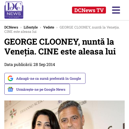
DCNews TV
DCNews
›
Lifestyle
›
Vedete
›
GEORGE CLOONEY, nuntă la Veneția.
CINE este aleasa lui
GEORGE CLOONEY, nuntă la
Veneția. CINE este aleasa lui
Data publicării: 28 Sep 2014
Adaugă-ne ca sursă preferată în Google
Urmărește-ne pe Google News