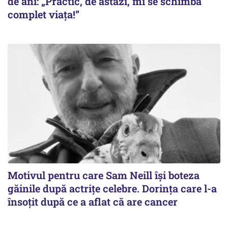
de ani: „Practic, de astăzi, mi se schimbă
complet viața!”
Motivul pentru care Sam Neill își boteza
găinile după actrițe celebre. Dorința care l-a
însoțit după ce a aflat că are cancer