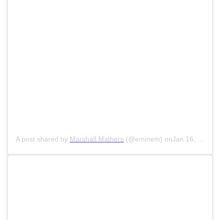
A post shared by
Marshall Mathers
(@eminem) onJan 16, 2020 at 9:07pm PST