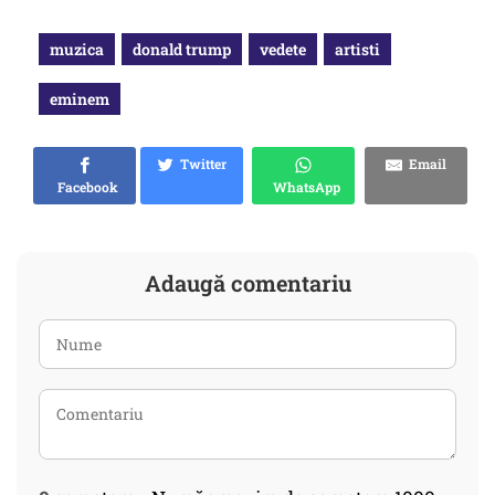
muzica
donald trump
vedete
artisti
eminem
Twitter
Email
Facebook
WhatsApp
Adaugă comentariu