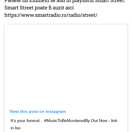
Piesele lui Eminem se aud în playlistul Smart Street.
Smart Street poate fi auzit aici
https://www.smartradio.ro/radio/street/
View this post on Instagram
It’s your funeral... #MusicToBeMurderedBy Out Now - link
in bio