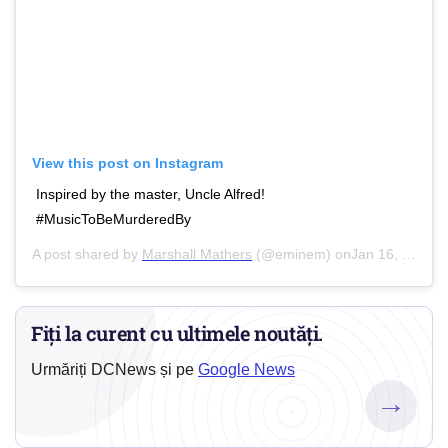
View this post on Instagram
Inspired by the master, Uncle Alfred!
#MusicToBeMurderedBy
A post shared by
Marshall Mathers
(@eminem) onJan 16, 2020 at 9:37pm PST
Fiți la curent cu ultimele noutăți.
Urmăriți DCNews și pe
Google News
→