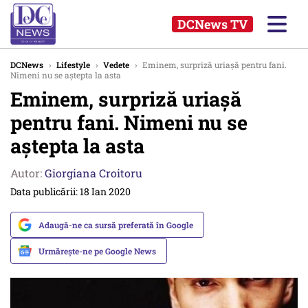
DCNews TV
DCNews
›
Lifestyle
›
Vedete
›
Eminem, surpriză uriașă pentru fani.
Nimeni nu se aștepta la asta
Eminem, surpriză uriașă
pentru fani. Nimeni nu se
aștepta la asta
Autor:
Giorgiana Croitoru
Data publicării: 18 Ian 2020
Adaugă-ne ca sursă preferată în Google
Urmărește-ne pe Google News