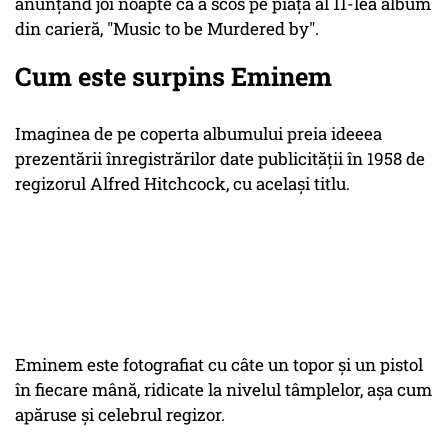
anunțând joi noapte că a scos pe piață al 11-lea album
din carieră, "Music to be Murdered by".
Cum este surpins Eminem
Imaginea de pe coperta albumului preia ideeea
prezentării înregistrărilor date publicității în 1958 de
regizorul Alfred Hitchcock, cu același titlu.
Eminem este fotografiat cu câte un topor și un pistol
în fiecare mână, ridicate la nivelul tâmplelor, așa cum
apăruse și celebrul regizor.