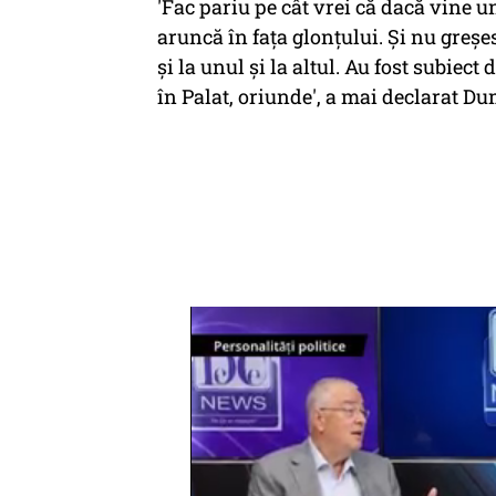
'Fac pariu pe cât vrei că dacă vine un
aruncă în fața glonțului. Și nu greșesc
și la unul și la altul. Au fost subiect
în Palat, oriunde', a mai declarat D