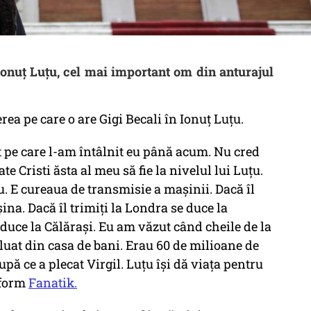
onuț Luțu, cel mai important om din anturajul
rea pe care o are Gigi Becali în Ionuț Luțu.
at pe care l-am întâlnit eu până acum. Nu cred
ate Cristi ăsta al meu să fie la nivelul lui Luțu.
 tu. E cureaua de transmisie a mașinii. Dacă îl
a. Dacă îl trimiți la Londra se duce la
e duce la Călărași. Eu am văzut când cheile de la
 luat din casa de bani. Erau 60 de milioane de
upă ce a plecat Virgil. Luțu își dă viața pentru
nform
Fanatik.