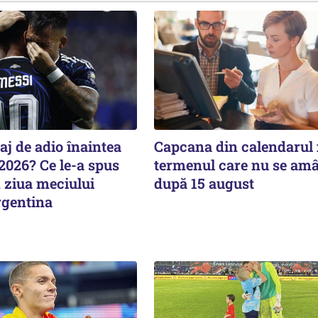
j de adio înaintea
Capcana din calendarul f
2026? Ce le-a spus
termenul care nu se am
n ziua meciului
după 15 august
rgentina