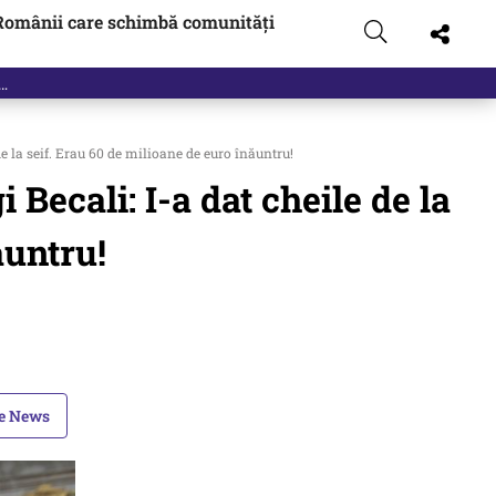
Românii care schimbă comunități
e la seif. Erau 60 de milioane de euro înăuntru!
Becali: I-a dat cheile de la
ăuntru!
le News