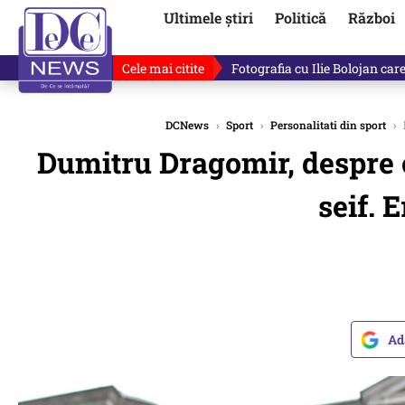
Ultimele știri
Politică
Război
Cele mai citite
De ce a mințit Ilie Bolojan? V
DCNews
›
Sport
›
Personalitati din sport
›
Dumitru Dragomir, despre om
seif. 
Ad