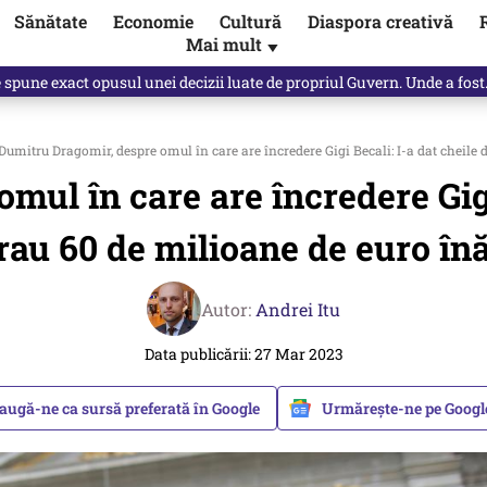
Sănătate
Economie
Cultură
Diaspora creativă
Mai mult
▼
ictor Ponta ne dă răspunsul
Dumitru Dragomir, despre omul în care are încredere Gigi Becali: I-a dat cheile d
ul în care are încredere Gigi 
Erau 60 de milioane de euro în
Autor:
Andrei Itu
Data publicării: 27 Mar 2023
augă-ne ca sursă preferată în Google
Urmărește-ne pe Goog