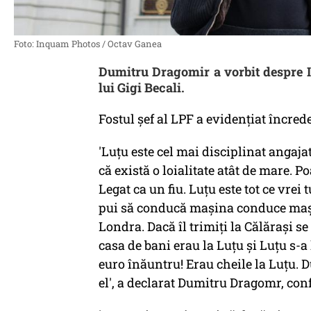
Foto: Inquam Photos / Octav Ganea
Dumitru Dragomir a vorbit despre I
lui Gigi Becali.
Fostul șef al LPF a evidențiat încrede
'Luțu este cel mai disciplinat angaj
că există o loialitate atât de mare. Po
Legat ca un fiu. Luțu este tot ce vrei
pui să conducă mașina conduce mașin
Londra. Dacă îl trimiți la Călărași s
casa de bani erau la Luțu și Luțu s-a
euro înăuntru! Erau cheile la Luțu. D
el', a declarat Dumitru Dragomr, co