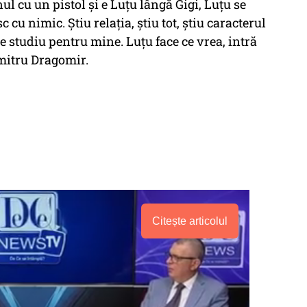
ul cu un pistol și e Luțu lângă Gigi, Luțu se
 cu nimic. Știu relația, știu tot, știu caracterul
 de studiu pentru mine. Luțu face ce vrea, intră
umitru Dragomir.
Citește articolul