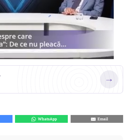
.
→
WhatsApp
Email