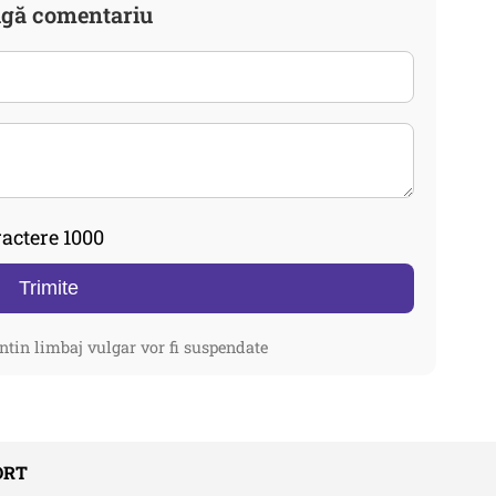
gă comentariu
actere 1000
Trimite
ntin limbaj vulgar vor fi suspendate
ORT