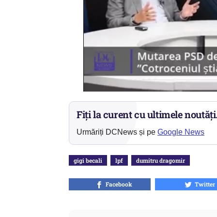
Fiți la curent cu ultimele noutăți
Urmăriți DCNews și pe
Google News
gigi becali
lpf
dumitru dragomir
Facebook
Twitter